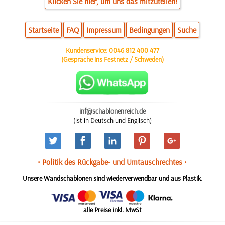
Klicken Sie hier, um uns das mitzuteilen!
Startseite
FAQ
Impressum
Bedingungen
Suche
Kundenservice:
0046 812 400 477
(Gespräche ins Festnetz / Schweden)
inf@schablonenreich.de
(ist in Deutsch und Englisch)
• Politik des Rückgabe- und Umtauschrechtes •
Unsere Wandschablonen sind wiederverwendbar und aus Plastik.
alle Preise inkl. MwSt