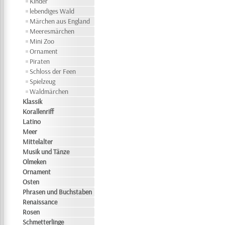
Kinder
lebendiges Wald
Märchen aus England
Meeresmärchen
Mini Zoo
Ornament
Piraten
Schloss der Feen
Spielzeug
Waldmärchen
Klassik
Korallenriff
Latino
Meer
Mittelalter
Musik und Tänze
Olmeken
Ornament
Osten
Phrasen und Buchstaben
Renaissance
Rosen
Schmetterlinge