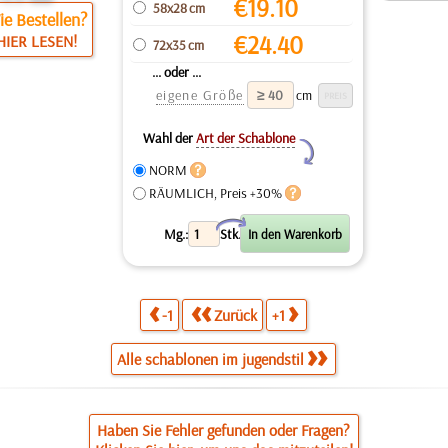
€
19.10
58x28 cm
e Bestellen?
€
24.40
HIER LESEN!
72x35 cm
... oder ...
eigene Größe
cm
Wahl der
Art der Schablone
Y
NORM
RÄUMLICH, Preis +30%
X
Mg.:
Stk.
-1
Zurück
+1
Alle schablonen im jugendstil
Haben Sie Fehler gefunden oder Fragen?