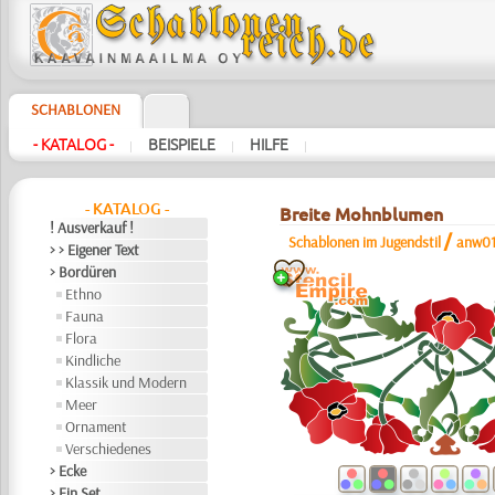
SCHABLONEN
- KATALOG -
BEISPIELE
HILFE
|
|
|
- KATALOG -
Breite Mohnblumen
! Ausverkauf !
/
Schablonen im Jugendstil
anw0
> > Eigener Text
> Bordüren
Ethno
Fauna
Flora
Kindliche
Klassik und Modern
Meer
Ornament
Verschiedenes
> Ecke
> Ein Set