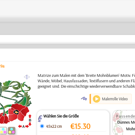
19a
a
Matrize zum Malen mit dem 'Breite Mohnblumen'-Motiv. F
Wände, Möbel, Hausfassaden, Textilfasern und anderen Flä
geeignet sind. Die einschichtige wiederverwendbare Schabl
O
Malerrolle Video
Wählen Sie die Größe
Passende
Z
Dünnes M
€
15.30
45x22 cm
Mohn