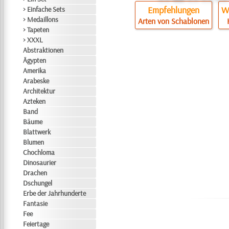
Empfehlungen
Wi
> Einfache Sets
> Medaillons
Arten von Schablonen
> Tapeten
> XXXL
Abstraktionen
Ägypten
Amerika
Arabeske
Architektur
Azteken
Band
Bäume
Blattwerk
Blumen
Chochloma
Dinosaurier
Drachen
Dschungel
Erbe der Jahrhunderte
Fantasie
Fee
Feiertage