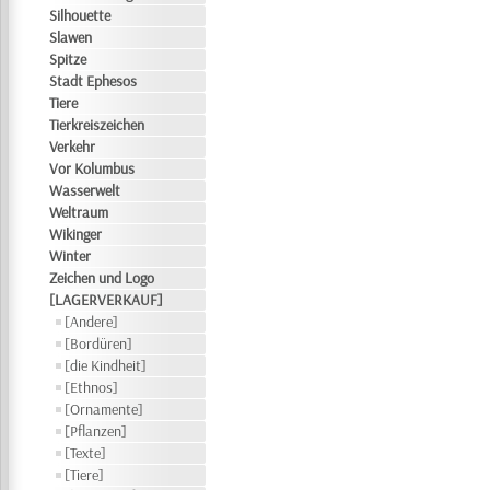
Silhouette
Slawen
Spitze
Stadt Ephesos
Tiere
Tierkreiszeichen
Verkehr
Vor Kolumbus
Wasserwelt
Weltraum
Wikinger
Winter
Zeichen und Logo
[LAGERVERKAUF]
[Andere]
[Bordüren]
[die Kindheit]
[Ethnos]
[Ornamente]
[Pflanzen]
[Texte]
[Tiere]