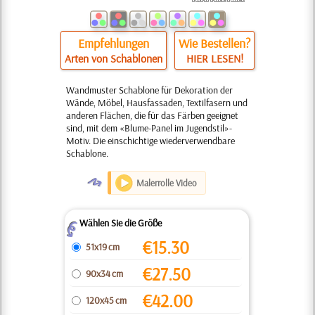
Empfehlungen
Wie Bestellen?
Arten von Schablonen
HIER LESEN!
Wandmuster Schablone für Dekoration der
Wände, Möbel, Hausfassaden, Textilfasern und
anderen Flächen, die für das Färben geeignet
sind, mit dem «Blume-Panel im Jugendstil»-
Motiv. Die einschichtige wiederverwendbare
Schablone.
O
Malerrolle Video
Wählen Sie die Größe
Z
€
15.30
51x19 cm
€
27.50
90x34 cm
€
42.00
120x45 cm