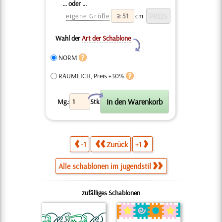
... oder ...
eigene Größe
cm
Wahl der
Art der Schablone
Y
NORM
RÄUMLICH, Preis +30%
X
Mg.:
Stk.
-1
Zurück
+1
Alle schablonen im jugendstil
zufälliges Schablonen