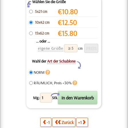
Wählen Sie die Größe
Z
€
10.80
5x21 cm
€
12.50
10x42 cm
€
15.80
15x62 cm
... oder ...
eigene Größe
cm
Wahl der
Art der Schablone
Y
NORM
RÄUMLICH, Preis +30%
X
Mg.:
Stk.
-1
Zurück
+1