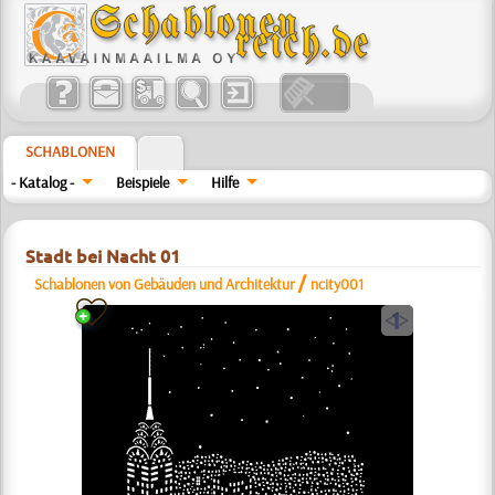
SCHABLONEN
- Katalog -
Beispiele
Hilfe
Stadt bei Nacht 01
/
Schablonen von Gebäuden und Architektur
ncity001
a