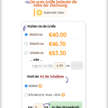
O
Die erste Größe bedeutet die
Höhe der Zeichnung.
Malerrolle Video
Wählen Sie die Größe
Z
€
40.00
90x50 cm
€
46.70
100x55 cm
€
63.30
120x66 cm
... oder ...
eigene Größe
cm
Wahl der
Art der Schablone
Y
NORM
RÄUMLICH, Preis +30%
X
Mg.:
Stk.