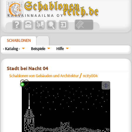
SCHABLONEN
- Katalog -
Beispiele
Hilfe
Stadt bei Nacht 04
/
Schablonen von Gebäuden und Architektur
ncity004
a