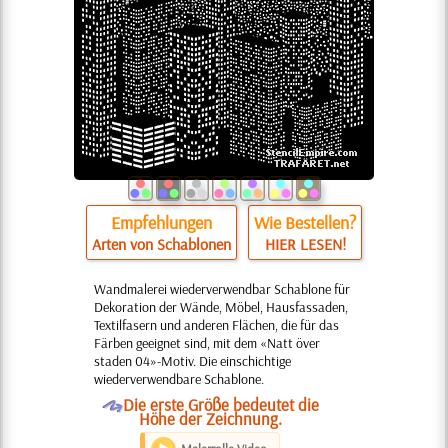
Empfehlungen
Wie Bestellen?
Arten von Schablonen
HIER LESEN!
Wandmalerei wiederverwendbar Schablone für
Dekoration der Wände, Möbel, Hausfassaden,
Textilfasern und anderen Flächen, die für das
Färben geeignet sind, mit dem «Natt över
staden 04»-Motiv. Die einschichtige
wiederverwendbare Schablone.
O
Die erste Größe bedeutet die
Höhe der Zeichnung.