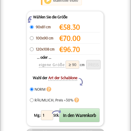
Malerrolle Video
Wählen Sie die Größe
Z
€
58.30
90x81 cm
€
70.00
100x90 cm
€
96.70
120x108 cm
... oder ...
eigene Größe
cm
Wahl der
Art der Schablone
Y
NORM
RÄUMLICH, Preis +30%
X
Mg.:
Stk.