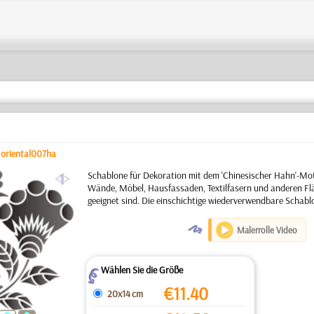
/
oriental007ha
a
Schablone für Dekoration mit dem 'Chinesischer Hahn'-Mot
Wände, Möbel, Hausfassaden, Textilfasern und anderen Flä
geeignet sind. Die einschichtige wiederverwendbare Schabl
O
Malerrolle Video
Wählen Sie die Größe
Z
€
11.40
20x14 cm