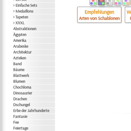
> Einfache Sets
Empfehlungen
Wi
> Medaillons
> Tapeten
Arten von Schablonen
> XXXL
Abstraktionen
Ägypten
Amerika
Arabeske
Architektur
Azteken
Band
Bäume
Blattwerk
Blumen
Chochloma
Dinosaurier
Drachen
Dschungel
Erbe der Jahrhunderte
Fantasie
Fee
Feiertage