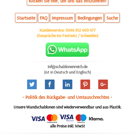
Klicken Sie hier, um uns das mitzuteilen!
Startseite
FAQ
Impressum
Bedingungen
Suche
Kundenservice:
0046 812 400 477
(Gespräche ins Festnetz / Schweden)
inf@schablonenreich.de
(ist in Deutsch und Englisch)
• Politik des Rückgabe- und Umtauschrechtes •
Unsere Wandschablonen sind wiederverwendbar und aus Plastik.
alle Preise inkl. MwSt