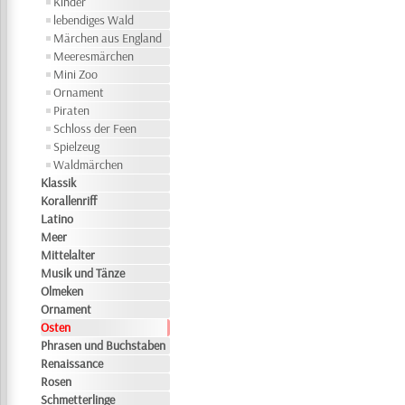
Kinder
lebendiges Wald
Märchen aus England
Meeresmärchen
Mini Zoo
Ornament
Piraten
Schloss der Feen
Spielzeug
Waldmärchen
Klassik
Korallenriff
Latino
Meer
Mittelalter
Musik und Tänze
Olmeken
Ornament
Osten
Phrasen und Buchstaben
Renaissance
Rosen
Schmetterlinge