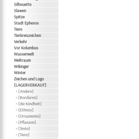
Silhouette
Slawen
Spitze
Stadt Ephesos
Tiere
Tierkreiszeichen
Verkehr
Vor Kolumbus
Wasserwelt
Weltraum
Wikinger
Winter
Zeichen und Logo
[LAGERVERKAUF]
[Andere]
[Bordüren]
[die Kindheit]
[Ethnos]
[Ornamente]
[Pflanzen]
[Texte]
[Tiere]