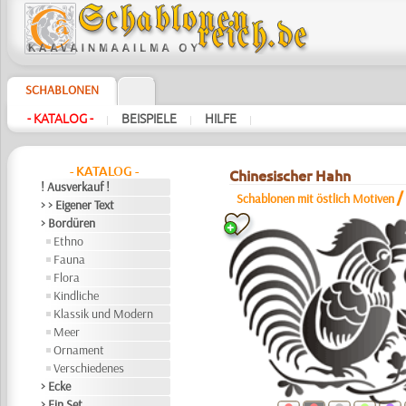
SCHABLONEN
- KATALOG -
BEISPIELE
HILFE
|
|
|
- KATALOG -
Chinesischer Hahn
! Ausverkauf !
Schablonen mit östlich Motiven
> > Eigener Text
> Bordüren
Ethno
Fauna
Flora
Kindliche
Klassik und Modern
Meer
Ornament
Verschiedenes
> Ecke
> Ein Set