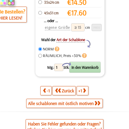
€
14.50
35x24 cm
e Bestellen?
€
17.60
45x31 cm
HIER LESEN!
... oder ...
eigene Größe
cm
Wahl der
Art der Schablone
Y
NORM
RÄUMLICH, Preis +30%
X
Mg.:
Stk.
-1
Zurück
+1
Alle schablonen mit östlich motiven
Haben Sie Fehler gefunden oder Fragen?