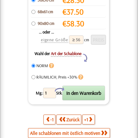
€
28.30
56x50 cm
€
37.50
68x61 cm
€
58.30
90x80 cm
... oder ...
eigene Größe
cm
Wahl der
Art der Schablone
Y
NORM
RÄUMLICH, Preis +30%
X
Mg.:
Stk.
-1
Zurück
+1
Alle schablonen mit östlich motiven