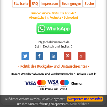
Startseite
FAQ
Impressum
Bedingungen
Suche
Kundenservice:
0046 812 400 477
(Gespräche ins Festnetz / Schweden)
inf@schablonenreich.de
(ist in Deutsch und Englisch)
• Politik des Rückgabe- und Umtauschrechtes •
Unsere Wandschablonen sind wiederverwendbar und aus Plastik.
alle Preise inkl. MwSt
Auf dieser Website werden Cookies eingesetzt,
Akzeptieren und schließen
© 2006-2025 Design: Natali M.
Kodierung: Aleks K.; Seiteninhalt: Konsta A.
um Ihre Nutzererfahrung zu optimieren:
Mehr erfahren.