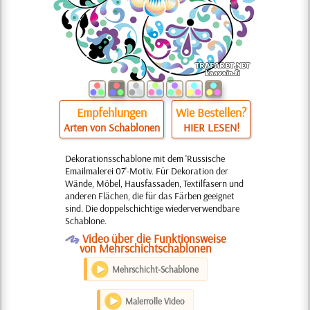
Empfehlungen
Wie Bestellen?
Arten von Schablonen
HIER LESEN!
Dekorationsschablone mit dem 'Russische
Emailmalerei 07'-Motiv. Für Dekoration der
Wände, Möbel, Hausfassaden, Textilfasern und
anderen Flächen, die für das Färben geeignet
sind. Die doppelschichtige wiederverwendbare
Schablone.
O
Video über die Funktionsweise
von Mehrschichtschablonen
Mehrschicht-Schablone
Malerrolle Video