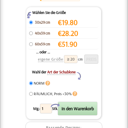
Wählen Sie die Größe
Z
€
19.80
30x29 cm
€
28.20
40x39 cm
€
51.90
60x59 cm
... oder ...
eigene Größe
cm
Wahl der
Art der Schablone
Y
NORM
RÄUMLICH, Preis +30%
X
Mg.:
Stk.
Passende Designs: