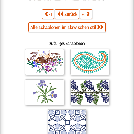
-1
Zurück
+1
Alle schablonen im slawischen stil
zufälliges Schablonen