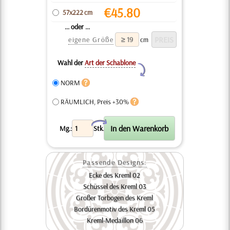
€
45.80
57x222 cm
... oder ...
eigene Größe
cm
Wahl der
Art der Schablone
Y
NORM
RÄUMLICH, Preis +30%
X
Mg.:
Stk.
Passende Designs:
Ecke des Kreml 02
Schüssel des Kreml 03
Großer Torbogen des Kreml
Bordürenmotiv des Kreml 05
Kreml-Medaillon 06