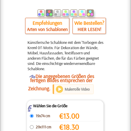
Empfehlungen
Wie Bestellen?
Arten von Schablonen
HIER LESEN!
Künstlerische Schablone mit dem 'Torbogen des
Kreml 01'-Motiv. Für Dekoration der Wände,
Möbel, Hausfassaden, Textilfasern und
anderen Flächen, die für das Färben geeignet
sind. Die einschichtige wiederverwendbare
Schablone.
O
Die angegebenen Größen des
fertigen Bildes entsprechen der
Zeichnung.
Malerrolle Video
Wählen Sie die Größe
Z
€
13.00
19x74 cm
€
18.30
29x111 cm