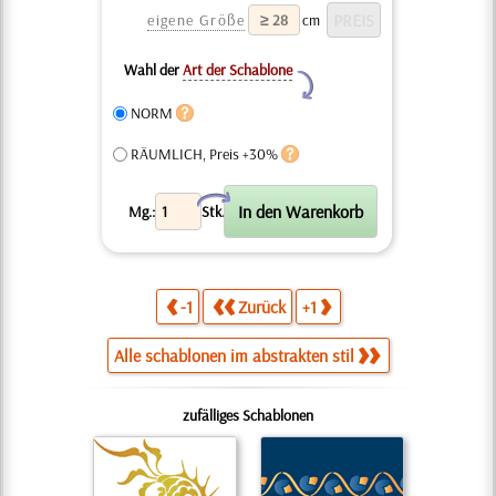
eigene Größe
cm
Wahl der
Art der Schablone
Y
NORM
RÄUMLICH, Preis +30%
X
Mg.:
Stk.
-1
Zurück
+1
Alle schablonen im abstrakten stil
zufälliges Schablonen