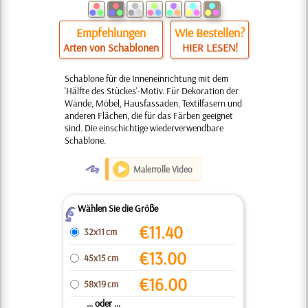
Empfehlungen
Wie Bestellen?
Arten von Schablonen
HIER LESEN!
Schablone für die Inneneinrichtung mit dem
'Hälfte des Stückes'-Motiv. Für Dekoration der
Wände, Möbel, Hausfassaden, Textilfasern und
anderen Flächen, die für das Färben geeignet
sind. Die einschichtige wiederverwendbare
Schablone.
O
Malerrolle Video
Wählen Sie die Größe
Z
€
11.40
32x11 cm
€
13.00
45x15 cm
€
16.00
58x19 cm
... oder ...