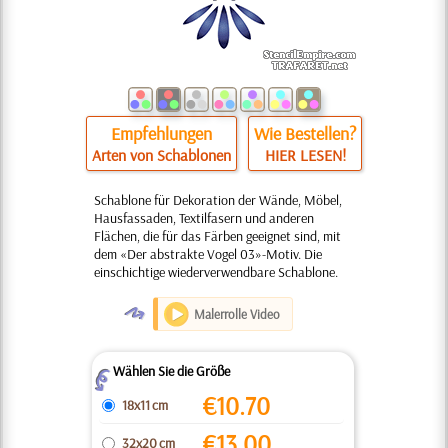
Empfehlungen
Wie Bestellen?
Arten von Schablonen
HIER LESEN!
Schablone für Dekoration der Wände, Möbel,
Hausfassaden, Textilfasern und anderen
Flächen, die für das Färben geeignet sind, mit
dem «Der abstrakte Vogel 03»-Motiv. Die
einschichtige wiederverwendbare Schablone.
O
Malerrolle Video
Wählen Sie die Größe
Z
€
10.70
18x11 cm
€
13.00
32x20 cm