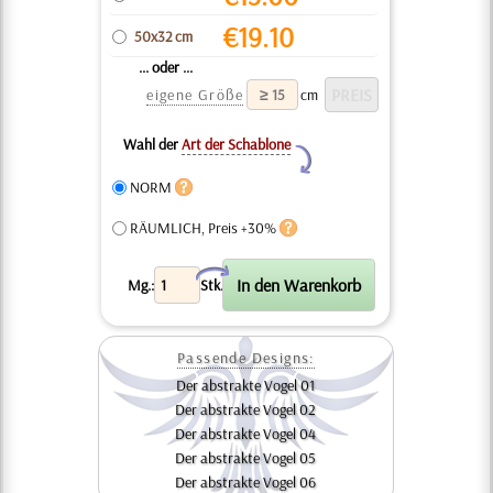
€
19.10
50x32 cm
... oder ...
eigene Größe
cm
Wahl der
Art der Schablone
Y
NORM
RÄUMLICH, Preis +30%
X
Mg.:
Stk.
Passende Designs:
Der abstrakte Vogel 01
Der abstrakte Vogel 02
Der abstrakte Vogel 04
Der abstrakte Vogel 05
Der abstrakte Vogel 06