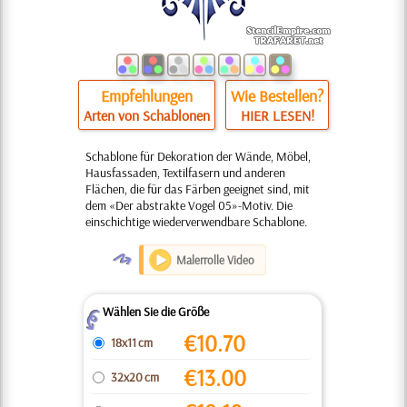
Empfehlungen
Wie Bestellen?
Arten von Schablonen
HIER LESEN!
Schablone für Dekoration der Wände, Möbel,
Hausfassaden, Textilfasern und anderen
Flächen, die für das Färben geeignet sind, mit
dem «Der abstrakte Vogel 05»-Motiv. Die
einschichtige wiederverwendbare Schablone.
O
Malerrolle Video
Wählen Sie die Größe
Z
€
10.70
18x11 cm
€
13.00
32x20 cm