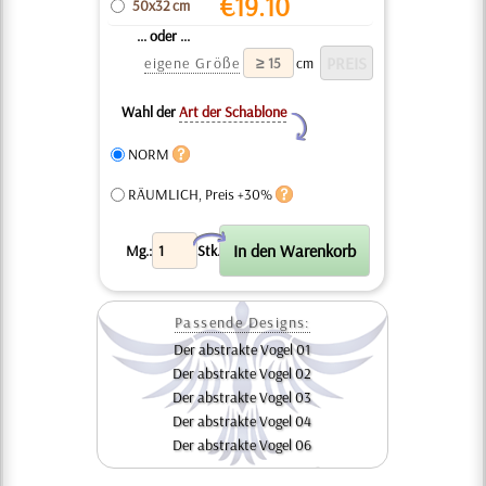
€
19.10
50x32 cm
... oder ...
eigene Größe
cm
Wahl der
Art der Schablone
Y
NORM
RÄUMLICH, Preis +30%
X
Mg.:
Stk.
Passende Designs:
Der abstrakte Vogel 01
Der abstrakte Vogel 02
Der abstrakte Vogel 03
Der abstrakte Vogel 04
Der abstrakte Vogel 06