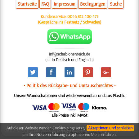
Startseite
FAQ
Impressum
Bedingungen
Suche
Kundenservice:
0046 812 400 477
(Gespräche ins Festnetz / Schweden)
inf@schablonenreich.de
(ist in Deutsch und Englisch)
• Politik des Rückgabe- und Umtauschrechtes •
Unsere Wandschablonen sind wiederverwendbar und aus Plastik.
alle Preise inkl. MwSt
Auf dieser Website werden Cookies eingesetzt,
Akzeptieren und schließen
© 2006-2025 Design: Natali M.
Kodierung: Aleks K.; Seiteninhalt: Konsta A.
um Ihre Nutzererfahrung zu optimieren:
Mehr erfahren.