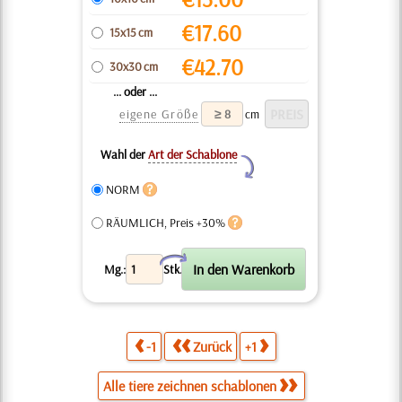
€
17.60
15x15 cm
€
42.70
30x30 cm
... oder ...
eigene Größe
cm
Wahl der
Art der Schablone
Y
NORM
RÄUMLICH, Preis +30%
X
Mg.:
Stk.
-1
Zurück
+1
Alle tiere zeichnen schablonen