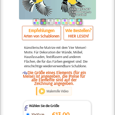
Empfehlungen
Wie Bestellen?
Arten von Schablonen
HIER LESEN!
Künstlerische Matrize mit dem 'Vier Meisen'-
Motiv. Für Dekoration der Wände, Möbel,
Hausfassaden, Textilfasern und anderen
Flächen, die für das Färben geeignet sind. Die
einschichtige wiederverwendbare Schablone.
O
Die Größe eines Elements (für ein
Meise) ist angegeben, die Preise für
alle Elemente sind auf der
Zeichnung angegeben.
Malerrolle Video
Wählen Sie die Größe
Z
€
13.00
10x10 cm