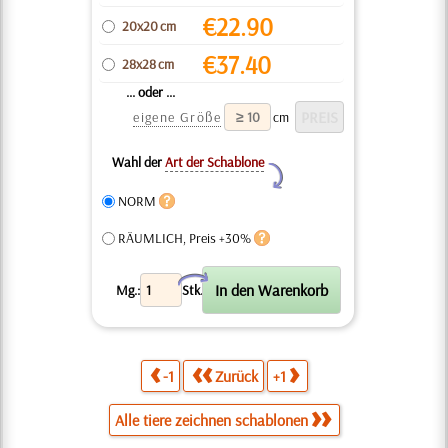
€
22.90
20x20 cm
€
37.40
28x28 cm
... oder ...
eigene Größe
cm
Wahl der
Art der Schablone
Y
NORM
RÄUMLICH, Preis +30%
X
Mg.:
Stk.
-1
Zurück
+1
Alle tiere zeichnen schablonen