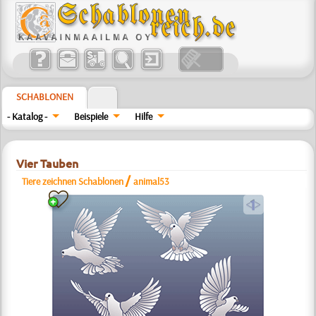
SCHABLONEN
- Katalog -
Beispiele
Hilfe
Vier Tauben
/
Tiere zeichnen Schablonen
animal53
a