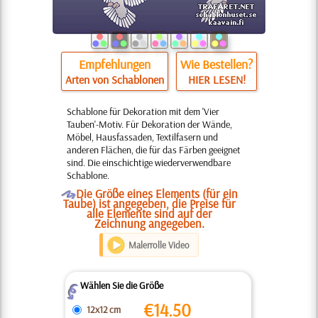
Empfehlungen
Wie Bestellen?
Arten von Schablonen
HIER LESEN!
Schablone für Dekoration mit dem 'Vier
Tauben'-Motiv. Für Dekoration der Wände,
Möbel, Hausfassaden, Textilfasern und
anderen Flächen, die für das Färben geeignet
sind. Die einschichtige wiederverwendbare
Schablone.
O
Die Größe eines Elements (für ein
Taube) ist angegeben, die Preise für
alle Elemente sind auf der
Zeichnung angegeben.
Malerrolle Video
Wählen Sie die Größe
Z
€
14.50
12x12 cm