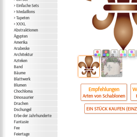
> Einfache Sets
> Medaillons
> Tapeten
> XXXL
Abstraktionen
Ägypten
Amerika
Arabeske
Architektur
Azteken
Band
Bäume
Blattwerk
Blumen
Empfehlungen
Wi
Chochloma
Arten von Schablonen
Dinosaurier
Drachen
EIN STÜCK KAUFEN (EIN
Dschungel
Erbe der Jahrhunderte
Fantasie
Fee
Feiertage