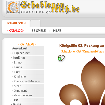
SCHABLONEN
- KATALOG -
BEISPIELE
HILFE
|
|
|
- KATALOG -
Königslilie 02. Packung zu 
! Ausverkauf !
Schablonen-Set "Ornamente" aus 
> > Eigener Text
> Bordüren
Ethno
Fauna
Flora
Kindliche
Klassik und Modern
Meer
Ornament
Verschiedenes
> Ecke
> Ein Set