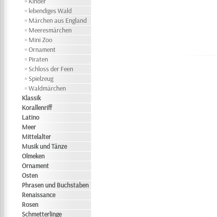
Kinder
lebendiges Wald
Märchen aus England
Meeresmärchen
Mini Zoo
Ornament
Piraten
Schloss der Feen
Spielzeug
Waldmärchen
Klassik
Korallenriff
Latino
Meer
Mittelalter
Musik und Tänze
Olmeken
Ornament
Osten
Phrasen und Buchstaben
Renaissance
Rosen
Schmetterlinge