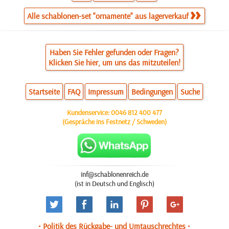
Alle schablonen-set "ornamente" aus lagerverkauf
Haben Sie Fehler gefunden oder Fragen?
Klicken Sie hier, um uns das mitzuteilen!
Startseite
FAQ
Impressum
Bedingungen
Suche
Kundenservice:
0046 812 400 477
(Gespräche ins Festnetz / Schweden)
inf@schablonenreich.de
(ist in Deutsch und Englisch)
• Politik des Rückgabe- und Umtauschrechtes •