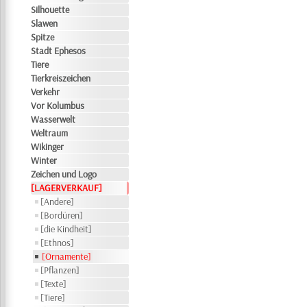
Silhouette
Slawen
Spitze
Stadt Ephesos
Tiere
Tierkreiszeichen
Verkehr
Vor Kolumbus
Wasserwelt
Weltraum
Wikinger
Winter
Zeichen und Logo
[LAGERVERKAUF]
[Andere]
[Bordüren]
[die Kindheit]
[Ethnos]
[Ornamente]
[Pflanzen]
[Texte]
[Tiere]