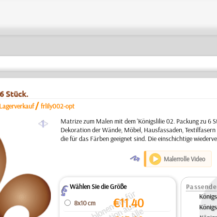
6 Stück.
/
Lagerverkauf
frlily002-opt
a
Matrize zum Malen mit dem 'Königslilie 02. Packung zu 6 St
Dekoration der Wände, Möbel, Hausfassaden, Textilfasern
die für das Färben geeignet sind. Die einschichtige wieder
O
Malerrolle Video
Wählen Sie die Größe
Passende
Z
S
c
h
bl
o
e
n
S
e
t
f
ü
r
D
e
k
o
r
ti
o
a
u
a
g
v
e
r
k
a
u
f.
All
P
r
ei
e
si
d
f
ü
r
di
g
a
n
z
S
e
t
a
n
g
e
g
e
b
e
Königsl
€
11.40
8x10 cm
Königsl