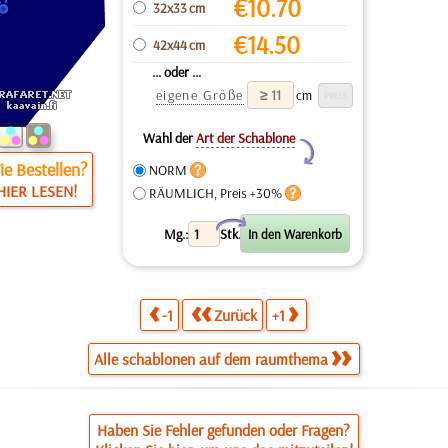
€
10.70
32x33 cm
€
14.50
42x44 cm
... oder ...
eigene Größe
cm
Wahl der
Art der Schablone
Y
e Bestellen?
NORM
HIER LESEN!
RÄUMLICH, Preis +30%
X
Mg.:
Stk.
-1
Zurück
+1
Alle schablonen auf dem raumthema
Haben Sie Fehler gefunden oder Fragen?