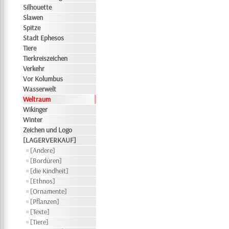
Silhouette
Slawen
Spitze
Stadt Ephesos
Tiere
Tierkreiszeichen
Verkehr
Vor Kolumbus
Wasserwelt
Weltraum
Wikinger
Winter
Zeichen und Logo
[LAGERVERKAUF]
[Andere]
[Bordüren]
[die Kindheit]
[Ethnos]
[Ornamente]
[Pflanzen]
[Texte]
[Tiere]