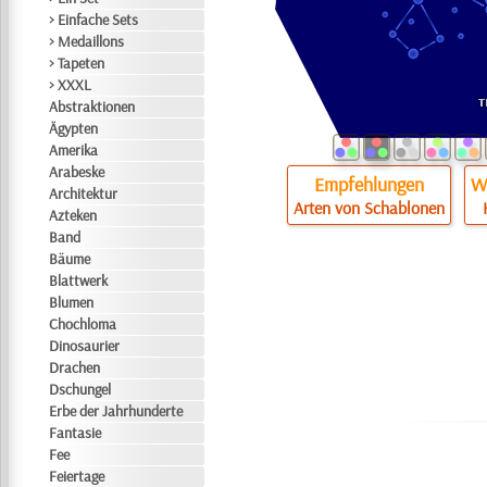
> Einfache Sets
> Medaillons
> Tapeten
> XXXL
Abstraktionen
Ägypten
Amerika
Arabeske
Empfehlungen
Wi
Architektur
Arten von Schablonen
Azteken
Band
Bäume
Blattwerk
Blumen
Chochloma
Dinosaurier
Drachen
Dschungel
Erbe der Jahrhunderte
Fantasie
Fee
Feiertage