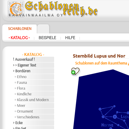
SCHABLONEN
- KATALOG -
BEISPIELE
HILFE
|
|
|
- KATALOG -
Sternbild Lupus und Nor
! Ausverkauf !
Schablonen auf dem Raumthema
> > Eigener Text
> Bordüren
Ethno
Fauna
Flora
Kindliche
Klassik und Modern
Meer
Ornament
Verschiedenes
> Ecke
> Ein Set