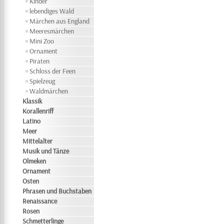
Kinder
lebendiges Wald
Märchen aus England
Meeresmärchen
Mini Zoo
Ornament
Piraten
Schloss der Feen
Spielzeug
Waldmärchen
Klassik
Korallenriff
Latino
Meer
Mittelalter
Musik und Tänze
Olmeken
Ornament
Osten
Phrasen und Buchstaben
Renaissance
Rosen
Schmetterlinge