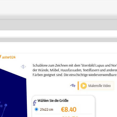
/
aster024
a
Schablone zum Zeichnen mit dem 'Sternbild Lupus und Nor'
der Wände, Möbel, Hausfassaden, Textilfasern und anderen
Färben geeignet sind. Die einschichtige wiederverwendbare
O
Malerrolle Video
Wählen Sie die Größe
Z
€
8.40
21x22 cm