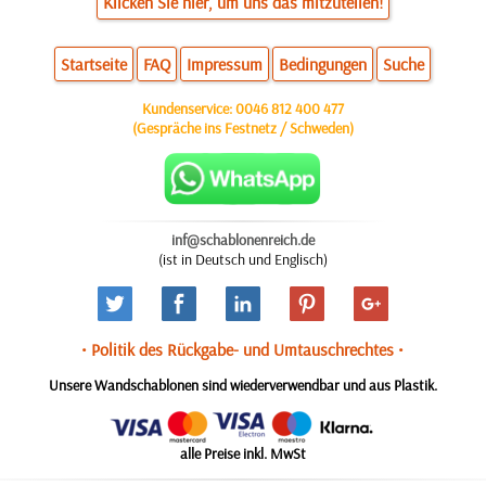
Klicken Sie hier, um uns das mitzuteilen!
Startseite
FAQ
Impressum
Bedingungen
Suche
Kundenservice:
0046 812 400 477
(Gespräche ins Festnetz / Schweden)
inf@schablonenreich.de
(ist in Deutsch und Englisch)
• Politik des Rückgabe- und Umtauschrechtes •
Unsere Wandschablonen sind wiederverwendbar und aus Plastik.
alle Preise inkl. MwSt