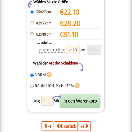
Wählen Sie die Größe
Z
€
22.10
35x27 cm
€
28.20
42x33 cm
€
51.10
62x48 cm
... oder ...
eigene Größe
cm
Wahl der
Art der Schablone
Y
NORM
RÄUMLICH, Preis +30%
X
Mg.:
Stk.
-1
Zurück
+1