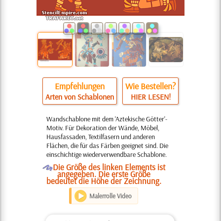
Empfehlungen
Wie Bestellen?
Arten von Schablonen
HIER LESEN!
Wandschablone mit dem 'Aztekische Götter'-
Motiv. Für Dekoration der Wände, Möbel,
Hausfassaden, Textilfasern und anderen
Flächen, die für das Färben geeignet sind. Die
einschichtige wiederverwendbare Schablone.
O
Die Größe des linken Elements ist
angegeben. Die erste Größe
bedeutet die Höhe der Zeichnung.
Malerrolle Video