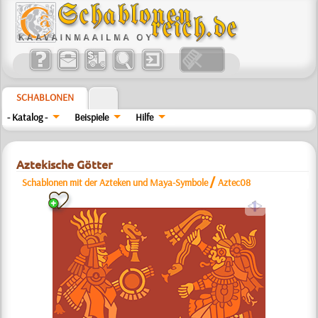
SCHABLONEN
- Katalog -
Beispiele
Hilfe
Aztekische Götter
/
Schablonen mit der Azteken und Maya-Symbole
Aztec08
a