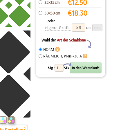
€
12.50
35x35 cm
€
18.30
50x50 cm
... oder ...
eigene Größe
cm
Wahl der
Art der Schablone
Y
NORM
RÄUMLICH, Preis +30%
X
Mg.:
Stk.
e Bestellen?