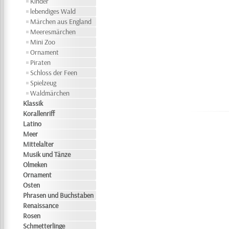
Kinder
lebendiges Wald
Märchen aus England
Meeresmärchen
Mini Zoo
Ornament
Piraten
Schloss der Feen
Spielzeug
Waldmärchen
Klassik
Korallenriff
Latino
Meer
Mittelalter
Musik und Tänze
Olmeken
Ornament
Osten
Phrasen und Buchstaben
Renaissance
Rosen
Schmetterlinge