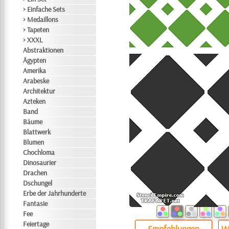
> Einfache Sets
> Medaillons
> Tapeten
> XXXL
Abstraktionen
Ägypten
Amerika
Arabeske
Architektur
Azteken
Band
Bäume
Blattwerk
Blumen
Chochloma
Dinosaurier
Drachen
Dschungel
Erbe der Jahrhunderte
Fantasie
Fee
Feiertage
Empfehlungen
Wi