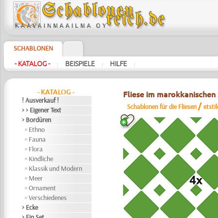
SCHABLONEN
- KATALOG -
BEISPIELE
HILFE
|
|
|
- KATALOG -
Fliese im marokkanischen 
! Ausverkauf !
/
Schablonen für die Fliesen
etsti
> > Eigener Text
> Bordüren
Ethno
Fauna
Flora
Kindliche
Klassik und Modern
Meer
Ornament
Verschiedenes
> Ecke
> Ein Set