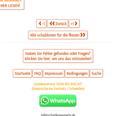
HIER LESEN!
-1
Zurück
+1
Alle schablonen für die fliesen
Haben Sie Fehler gefunden oder Fragen?
Klicken Sie hier, um uns das mitzuteilen!
Startseite
FAQ
Impressum
Bedingungen
Suche
Kundenservice:
0046 812 400 477
(Gespräche ins Festnetz / Schweden)
inf@schablonenreich.de