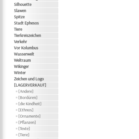
Silhouette
Slawen
Spitze
Stadt Ephesos
Tiere
Tierkreiszeichen
Verkehr
Vor Kolumbus
Wasserwelt
Weltraum
Wikinger
Winter
Zeichen und Logo
[LAGERVERKAUF]
[Andere]
[Bordüren]
[die Kindheit]
[Ethnos]
[Ornamente]
[Pflanzen]
[Texte]
[Tiere]