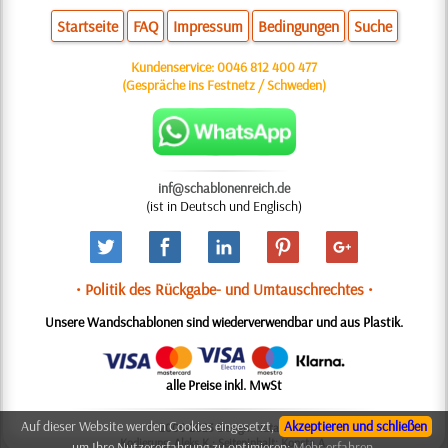
Startseite
FAQ
Impressum
Bedingungen
Suche
Kundenservice:
0046 812 400 477
(Gespräche ins Festnetz / Schweden)
inf@schablonenreich.de
(ist in Deutsch und Englisch)
• Politik des Rückgabe- und Umtauschrechtes •
Unsere Wandschablonen sind wiederverwendbar und aus Plastik.
alle Preise inkl. MwSt
Auf dieser Website werden Cookies eingesetzt,
Akzeptieren und schließen
© 2006-2025 Design: Natali M.
Kodierung: Aleks K.; Seiteninhalt: Konsta A.
um Ihre Nutzererfahrung zu optimieren:
Mehr erfahren.