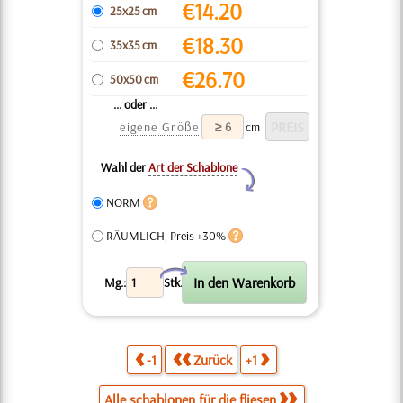
€
14.20
25x25 cm
€
18.30
35x35 cm
€
26.70
50x50 cm
... oder ...
eigene Größe
cm
Wahl der
Art der Schablone
Y
NORM
RÄUMLICH, Preis +30%
X
Mg.:
Stk.
-1
Zurück
+1
Alle schablonen für die fliesen