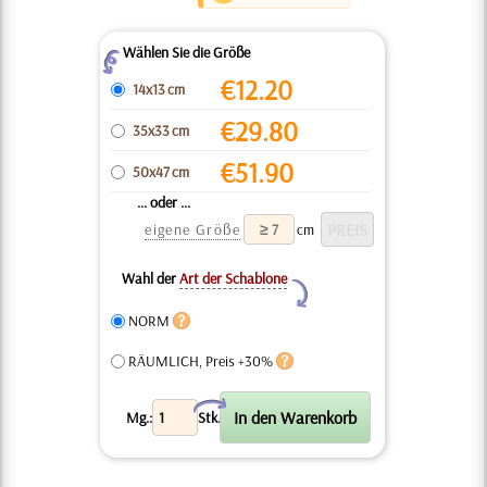
Wählen Sie die Größe
Z
€
12.20
14x13 cm
€
29.80
35x33 cm
€
51.90
50x47 cm
... oder ...
eigene Größe
cm
Wahl der
Art der Schablone
Y
NORM
RÄUMLICH, Preis +30%
X
Mg.:
Stk.