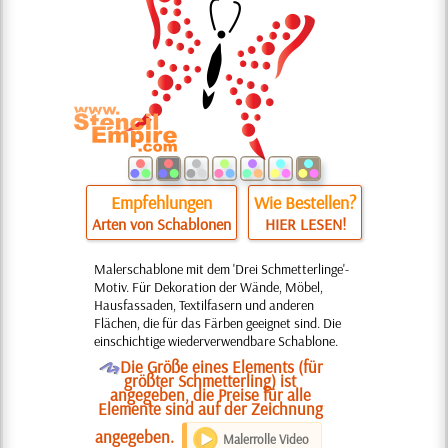
Empfehlungen
Wie Bestellen?
Arten von Schablonen
HIER LESEN!
Malerschablone mit dem 'Drei Schmetterlinge'-
Motiv. Für Dekoration der Wände, Möbel,
Hausfassaden, Textilfasern und anderen
Flächen, die für das Färben geeignet sind. Die
einschichtige wiederverwendbare Schablone.
O
Die Größe eines Elements (für
größter Schmetterling) ist
angegeben, die Preise für alle
Elemente sind auf der Zeichnung
angegeben.
Malerrolle Video