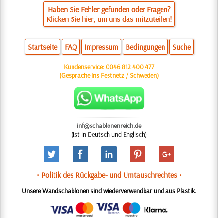
Haben Sie Fehler gefunden oder Fragen?
Klicken Sie hier, um uns das mitzuteilen!
Startseite
FAQ
Impressum
Bedingungen
Suche
Kundenservice:
0046 812 400 477
(Gespräche ins Festnetz / Schweden)
inf@schablonenreich.de
(ist in Deutsch und Englisch)
• Politik des Rückgabe- und Umtauschrechtes •
Unsere Wandschablonen sind wiederverwendbar und aus Plastik.