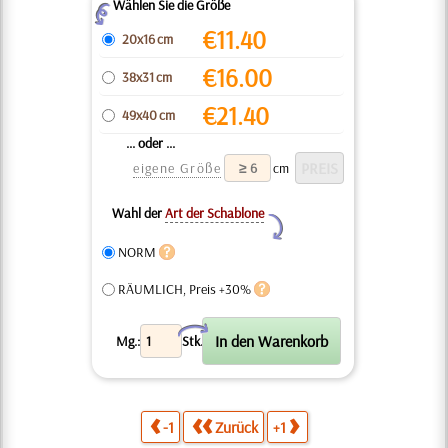
Wählen Sie die Größe
Z
€
11.40
20x16 cm
€
16.00
38x31 cm
€
21.40
49x40 cm
... oder ...
eigene Größe
cm
Wahl der
Art der Schablone
Y
NORM
RÄUMLICH, Preis +30%
X
Mg.:
Stk.
-1
Zurück
+1