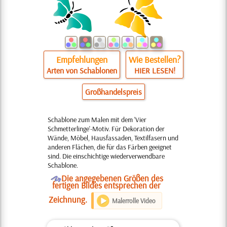
Empfehlungen
Wie Bestellen?
Arten von Schablonen
HIER LESEN!
Großhandelspreis
Schablone zum Malen mit dem 'Vier
Schmetterlinge'-Motiv. Für Dekoration der
Wände, Möbel, Hausfassaden, Textilfasern und
anderen Flächen, die für das Färben geeignet
sind. Die einschichtige wiederverwendbare
Schablone.
O
Die angegebenen Größen des
fertigen Bildes entsprechen der
Zeichnung.
Malerrolle Video