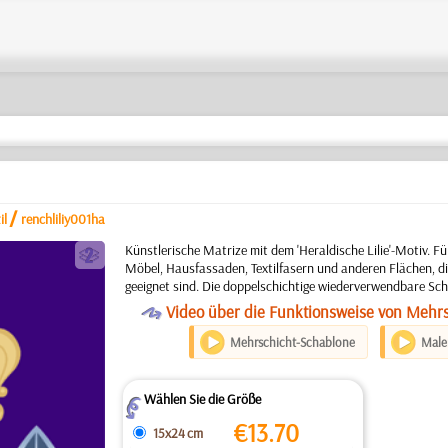
/
il
renchliliy001ha
b
Künstlerische Matrize mit dem 'Heraldische Lilie'-Motiv. 
Möbel, Hausfassaden, Textilfasern und anderen Flächen, di
geeignet sind. Die doppelschichtige wiederverwendbare Sch
O
Video über die Funktionsweise von Mehr
Mehrschicht-Schablone
Maler
Wählen Sie die Größe
Z
€
13.70
15x24 cm