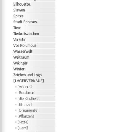
Silhouette
Slawen
Spitze
Stadt Ephesos
Tiere
Tierkreiszeichen
Verkehr
Vor Kolumbus
Wasserwelt
Weltraum
Wikinger
Winter
Zeichen und Logo
[LAGERVERKAUF]
[Andere]
[Bordüren]
[die Kindheit]
[Ethnos]
[Ornamente]
[Pflanzen]
[Texte]
[Tiere]