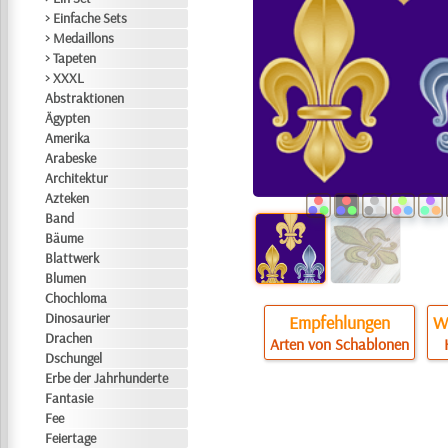
> Einfache Sets
> Medaillons
> Tapeten
> XXXL
Abstraktionen
Ägypten
Amerika
Arabeske
Architektur
Azteken
Band
Bäume
Blattwerk
Blumen
Chochloma
Dinosaurier
Empfehlungen
Wi
Drachen
Arten von Schablonen
Dschungel
Erbe der Jahrhunderte
Fantasie
Fee
Feiertage