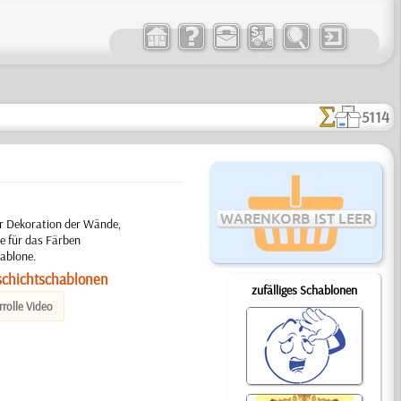
5114
WARENKORB IST LEER
Für Dekoration der Wände,
e für das Färben
ablone.
schichtschablonen
zufälliges Schablonen
rolle Video