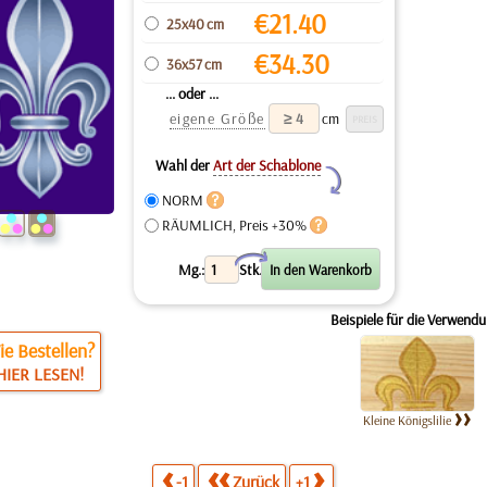
€
21.40
25x40 cm
€
34.30
36x57 cm
... oder ...
eigene Größe
cm
Wahl der
Art der Schablone
Y
NORM
RÄUMLICH, Preis +30%
X
Mg.:
Stk.
Beispiele für die Verwendu
e Bestellen?
HIER LESEN!
Kleine Königslilie
-1
Zurück
+1