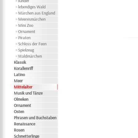
Kinder
lebendiges Wald
Märchen aus England
Meeresmärchen
Mini Zoo
Ornament
Piraten
Schloss der Feen
Spielzeug
Waldmärchen
Klassik
Korallenriff
Latino
Meer
Mittelalter
Musik und Tänze
Olmeken
Ornament
Osten
Phrasen und Buchstaben
Renaissance
Rosen
Schmetterlinge