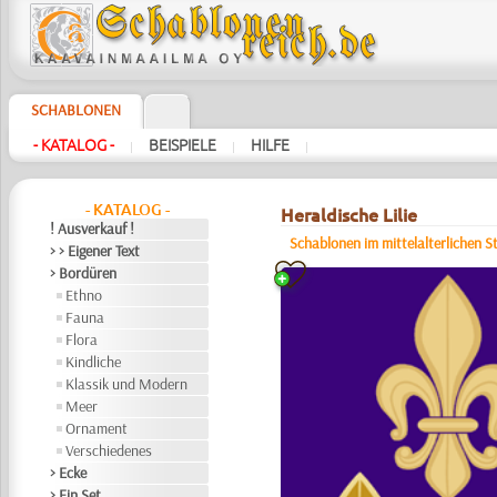
SCHABLONEN
- KATALOG -
BEISPIELE
HILFE
|
|
|
- KATALOG -
Heraldische Lilie
! Ausverkauf !
Schablonen im mittelalterlichen St
> > Eigener Text
> Bordüren
Ethno
Fauna
Flora
Kindliche
Klassik und Modern
Meer
Ornament
Verschiedenes
> Ecke
> Ein Set