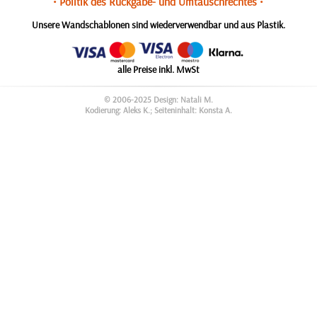
• Politik des Rückgabe- und Umtauschrechtes •
Unsere Wandschablonen sind wiederverwendbar und aus Plastik.
alle Preise inkl. MwSt
© 2006-2025 Design: Natali M.
Kodierung: Aleks K.; Seiteninhalt: Konsta A.