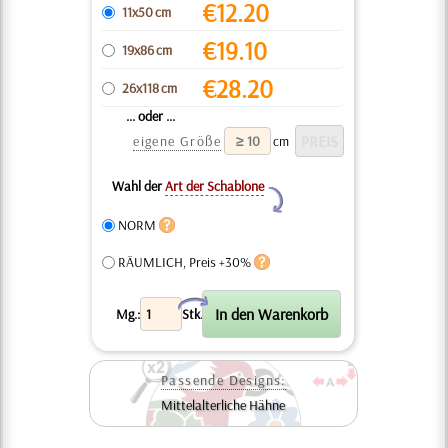
€
12.20
11x50 cm
€
19.10
19x86 cm
€
28.20
26x118 cm
... oder ...
eigene Größe
cm
Wahl der
Art der Schablone
Y
NORM
RÄUMLICH, Preis +30%
X
Mg.:
Stk.
Passende Designs:
Mittelalterliche Hähne