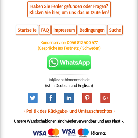
Haben Sie Fehler gefunden oder Fragen?
Klicken Sie hier, um uns das mitzuteilen!
Startseite
FAQ
Impressum
Bedingungen
Suche
Kundenservice:
0046 812 400 477
(Gespräche ins Festnetz / Schweden)
inf@schablonenreich.de
(ist in Deutsch und Englisch)
• Politik des Rückgabe- und Umtauschrechtes •
Unsere Wandschablonen sind wiederverwendbar und aus Plastik.