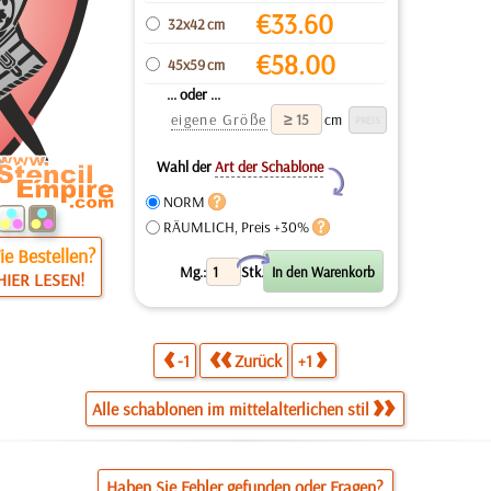
€
33.60
32x42 cm
€
58.00
45x59 cm
... oder ...
eigene Größe
cm
Wahl der
Art der Schablone
Y
NORM
RÄUMLICH, Preis +30%
e Bestellen?
X
Mg.:
Stk.
HIER LESEN!
-1
Zurück
+1
Alle schablonen im mittelalterlichen stil
Haben Sie Fehler gefunden oder Fragen?