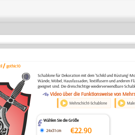
/
il
gothic10
c
Schablone für Dekoration mit dem 'Schild und Rüstung'-Mot
Wände, Möbel, Hausfassaden, Textilfasern und anderen Flä
geeignet sind. Die dreischichtige wiederverwendbare Schab
O
Video über die Funktionsweise von Mehr
Mehrschicht-Schablone
Maler
Wählen Sie die Größe
Z
€
22.90
24x31 cm