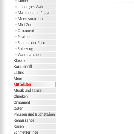
Kinder
lebendiges Wald
Märchen aus England
Meeresmärchen
Mini Zoo
Ornament
Piraten
Schloss der Feen
Spielzeug
Waldmärchen
Klassik
Korallenriff
Latino
Meer
Mittelalter
Musik und Tänze
Olmeken
Ornament
Osten
Phrasen und Buchstaben
Renaissance
Rosen
Schmetterlinge