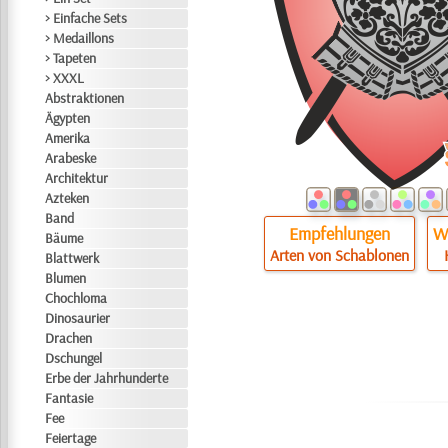
> Einfache Sets
> Medaillons
> Tapeten
> XXXL
Abstraktionen
Ägypten
Amerika
Arabeske
Architektur
Azteken
Band
Empfehlungen
Wi
Bäume
Arten von Schablonen
Blattwerk
Blumen
Chochloma
Dinosaurier
Drachen
Dschungel
Erbe der Jahrhunderte
Fantasie
Fee
Feiertage