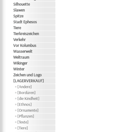
Silhouette
Slawen
Spitze
Stadt Ephesos
Tiere
Tierkreiszeichen
Verkehr
Vor Kolumbus
Wasserwelt
Weltraum
Wikinger
Winter
Zeichen und Logo
[LAGERVERKAUF]
[Andere]
[Bordüren]
[die Kindheit]
[Ethnos]
[Ornamente]
[Pflanzen]
[Texte]
[Tiere]