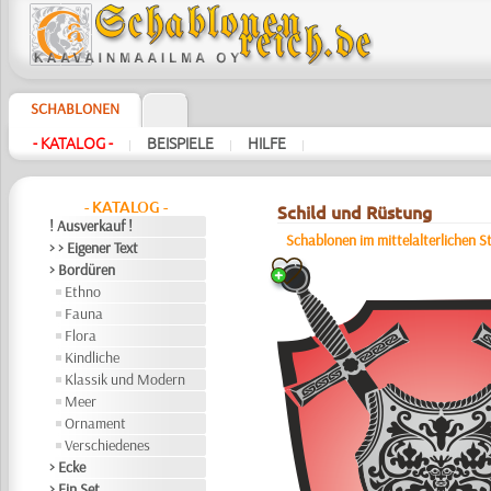
SCHABLONEN
- KATALOG -
BEISPIELE
HILFE
|
|
|
- KATALOG -
Schild und Rüstung
! Ausverkauf !
Schablonen im mittelalterlichen St
> > Eigener Text
> Bordüren
Ethno
Fauna
Flora
Kindliche
Klassik und Modern
Meer
Ornament
Verschiedenes
> Ecke
> Ein Set