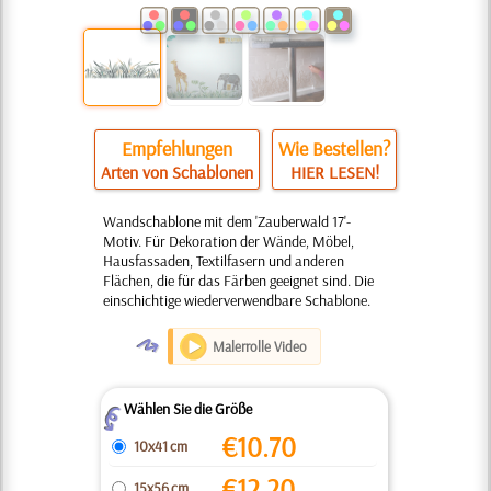
Empfehlungen
Wie Bestellen?
Arten von Schablonen
HIER LESEN!
Wandschablone mit dem 'Zauberwald 17'-
Motiv. Für Dekoration der Wände, Möbel,
Hausfassaden, Textilfasern und anderen
Flächen, die für das Färben geeignet sind. Die
einschichtige wiederverwendbare Schablone.
O
Malerrolle Video
Wählen Sie die Größe
Z
€
10.70
10x41 cm
€
12.20
15x56 cm