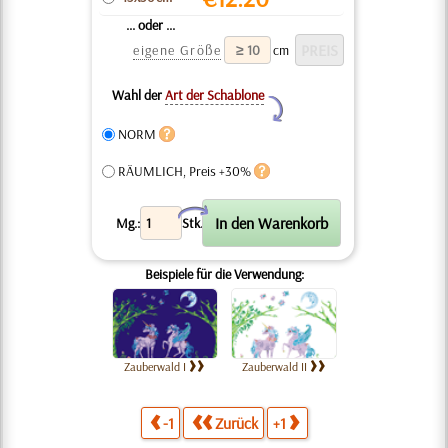
... oder ...
eigene Größe
cm
Wahl der
Art der Schablone
Y
NORM
RÄUMLICH, Preis +30%
X
Mg.:
Stk.
Beispiele für die Verwendung:
Zauberwald I
Zauberwald II
-1
Zurück
+1