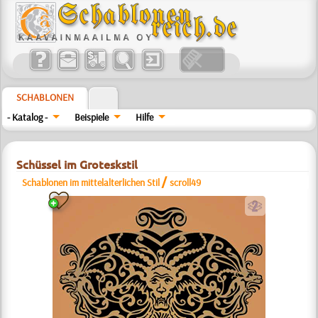
SCHABLONEN
- Katalog -
Beispiele
Hilfe
Schüssel im Groteskstil
/
Schablonen im mittelalterlichen Stil
scroll49
b