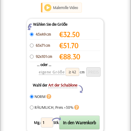
Malerrolle Video
Wählen Sie die Größe
Z
€
32.50
45x49 cm
€
51.70
65x71 cm
€
88.30
92x101 cm
... oder ...
eigene Größe
cm
Wahl der
Art der Schablone
Y
NORM
RÄUMLICH, Preis +30%
X
Mg.:
Stk.