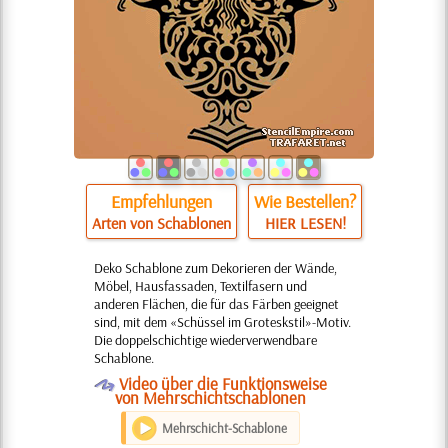
Empfehlungen
Wie Bestellen?
Arten von Schablonen
HIER LESEN!
Deko Schablone zum Dekorieren der Wände,
Möbel, Hausfassaden, Textilfasern und
anderen Flächen, die für das Färben geeignet
sind, mit dem «Schüssel im Groteskstil»-Motiv.
Die doppelschichtige wiederverwendbare
Schablone.
O
Video über die Funktionsweise
von Mehrschichtschablonen
Mehrschicht-Schablone