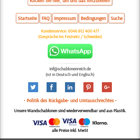
Klicken Sie hier, um uns das mitzuteilen!
Startseite
FAQ
Impressum
Bedingungen
Suche
Kundenservice:
0046 812 400 477
(Gespräche ins Festnetz / Schweden)
inf@schablonenreich.de
(ist in Deutsch und Englisch)
• Politik des Rückgabe- und Umtauschrechtes •
Unsere Wandschablonen sind wiederverwendbar und aus Plastik.
alle Preise inkl. MwSt