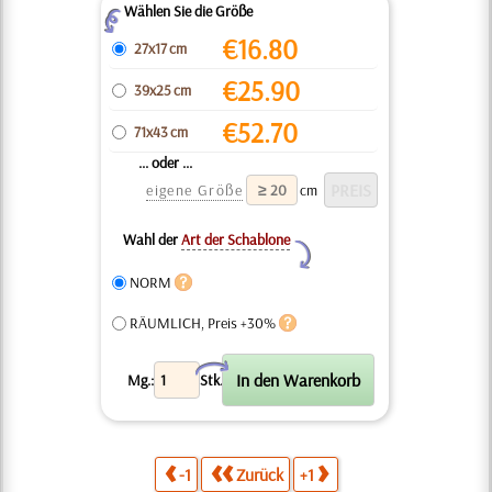
Wählen Sie die Größe
Z
€
16.80
27x17 cm
€
25.90
39x25 cm
€
52.70
71x43 cm
... oder ...
eigene Größe
cm
Wahl der
Art der Schablone
Y
NORM
RÄUMLICH, Preis +30%
X
Mg.:
Stk.
-1
Zurück
+1