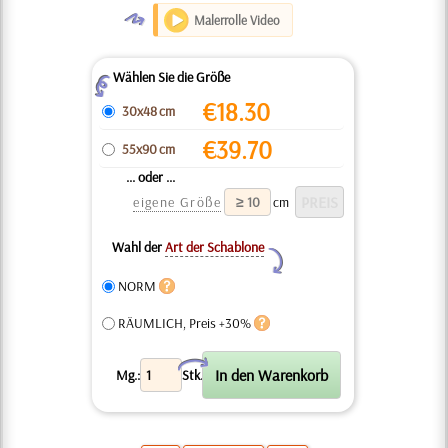
O
Malerrolle Video
Wählen Sie die Größe
Z
€
18.30
30x48 cm
€
39.70
55x90 cm
... oder ...
eigene Größe
cm
Wahl der
Art der Schablone
Y
NORM
RÄUMLICH, Preis +30%
X
Mg.:
Stk.