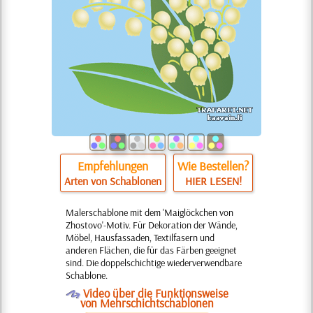
Empfehlungen
Wie Bestellen?
Arten von Schablonen
HIER LESEN!
Malerschablone mit dem 'Maiglöckchen von
Zhostovo'-Motiv. Für Dekoration der Wände,
Möbel, Hausfassaden, Textilfasern und
anderen Flächen, die für das Färben geeignet
sind. Die doppelschichtige wiederverwendbare
Schablone.
O
Video über die Funktionsweise
von Mehrschichtschablonen