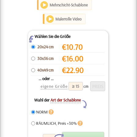
Mehrschicht-Schablone
Malerrolle Video
Wählen Sie die Größe
Z
€
10.70
20x24 cm
€
16.00
30x36 cm
€
22.90
40x49 cm
... oder ...
eigene Größe
cm
Wahl der
Art der Schablone
Y
NORM
RÄUMLICH, Preis +30%