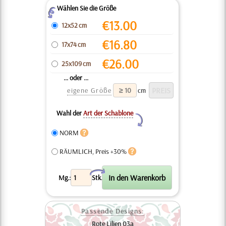
Wählen Sie die Größe
Z
€
13.00
12x52 cm
€
16.80
17x74 cm
€
26.00
25x109 cm
... oder ...
eigene Größe
cm
Wahl der
Art der Schablone
Y
NORM
RÄUMLICH, Preis +30%
X
Mg.:
Stk.
Passende Designs:
Rote Lilien 03a