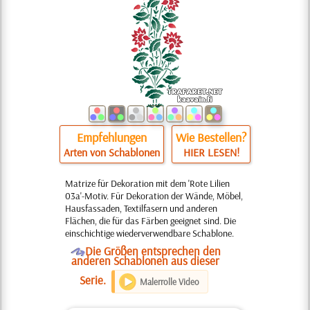
Empfehlungen
Wie Bestellen?
Arten von Schablonen
HIER LESEN!
Matrize für Dekoration mit dem 'Rote Lilien
03a'-Motiv. Für Dekoration der Wände, Möbel,
Hausfassaden, Textilfasern und anderen
Flächen, die für das Färben geeignet sind. Die
einschichtige wiederverwendbare Schablone.
O
Die Größen entsprechen den
anderen Schablonen aus dieser
Serie.
Malerrolle Video