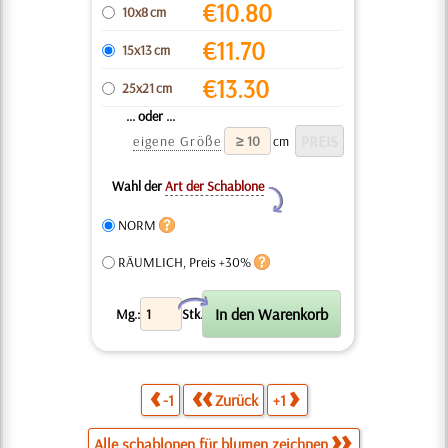
€
10.80
10x8 cm
€
11.70
15x13 cm
€
13.30
25x21 cm
... oder ...
eigene Größe
cm
Wahl der
Art der Schablone
Y
NORM
RÄUMLICH, Preis +30%
X
Mg.:
Stk.
-1
Zurück
+1
Alle schablonen für blumen zeichnen