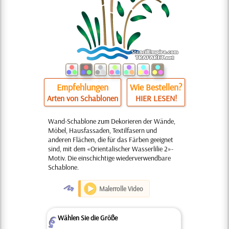
Empfehlungen
Wie Bestellen?
Arten von Schablonen
HIER LESEN!
Wand-Schablone zum Dekorieren der Wände,
Möbel, Hausfassaden, Textilfasern und
anderen Flächen, die für das Färben geeignet
sind, mit dem «Orientalischer Wasserlilie 2»-
Motiv. Die einschichtige wiederverwendbare
Schablone.
O
Malerrolle Video
Wählen Sie die Größe
Z