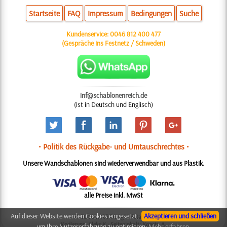
Startseite
FAQ
Impressum
Bedingungen
Suche
Kundenservice:
0046 812 400 477
(Gespräche ins Festnetz / Schweden)
inf@schablonenreich.de
(ist in Deutsch und Englisch)
• Politik des Rückgabe- und Umtauschrechtes •
Unsere Wandschablonen sind wiederverwendbar und aus Plastik.
alle Preise inkl. MwSt
Auf dieser Website werden Cookies eingesetzt,
Akzeptieren und schließen
© 2006-2025 Design: Natali M.
Kodierung: Aleks K.; Seiteninhalt: Konsta A.
um Ihre Nutzererfahrung zu optimieren:
Mehr erfahren.