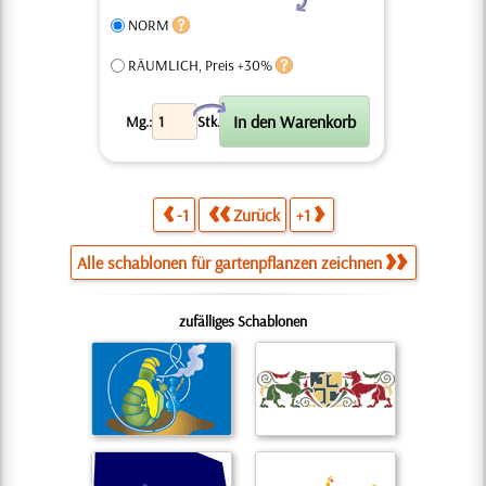
NORM
RÄUMLICH, Preis +30%
X
Mg.:
Stk.
-1
Zurück
+1
Alle schablonen für gartenpflanzen zeichnen
zufälliges Schablonen