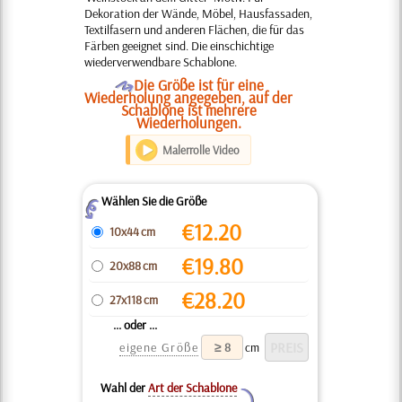
Dekoration der Wände, Möbel, Hausfassaden,
Textilfasern und anderen Flächen, die für das
Färben geeignet sind. Die einschichtige
wiederverwendbare Schablone.
O
Die Größe ist für eine
Wiederholung angegeben, auf der
Schablone ist mehrere
Wiederholungen.
Malerrolle Video
Wählen Sie die Größe
Z
€
12.20
10x44 cm
€
19.80
20x88 cm
€
28.20
27x118 cm
... oder ...
eigene Größe
cm
Wahl der
Art der Schablone
Y