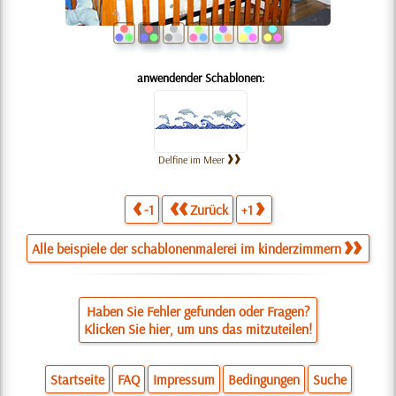
anwendender Schablonen:
Delfine im Meer
-1
Zurück
+1
Alle beispiele der schablonenmalerei im kinderzimmern
Haben Sie Fehler gefunden oder Fragen?
Klicken Sie hier, um uns das mitzuteilen!
Startseite
FAQ
Impressum
Bedingungen
Suche