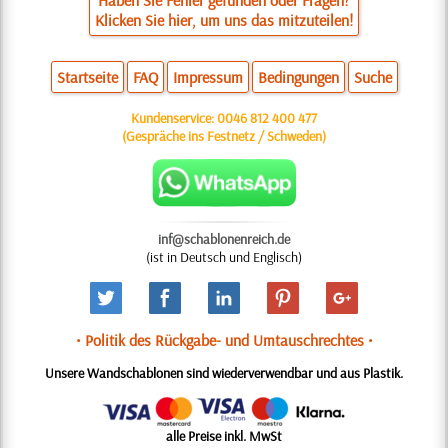
Haben Sie Fehler gefunden oder Fragen?
Klicken Sie hier, um uns das mitzuteilen!
Startseite
FAQ
Impressum
Bedingungen
Suche
Kundenservice:
0046 812 400 477
(Gespräche ins Festnetz / Schweden)
inf@schablonenreich.de
(ist in Deutsch und Englisch)
• Politik des Rückgabe- und Umtauschrechtes •
Unsere Wandschablonen sind wiederverwendbar und aus Plastik.
alle Preise inkl. MwSt