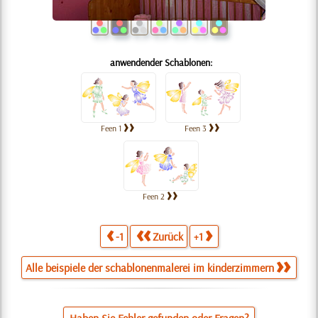
anwendender Schablonen:
Feen 1
Feen 3
Feen 2
-1
Zurück
+1
Alle beispiele der schablonenmalerei im kinderzimmern