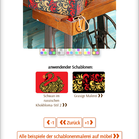
anwendender Schablonen:
Schwan im
Grasige Malerei
russischen
Khokhloma-Stil 2
-1
Zurück
+1
Alle beispiele der schablonenmalerei auf möbel