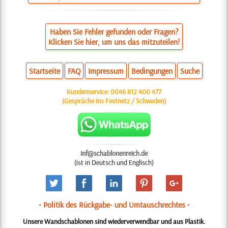
Haben Sie Fehler gefunden oder Fragen?
Klicken Sie hier, um uns das mitzuteilen!
Startseite
FAQ
Impressum
Bedingungen
Suche
Kundenservice:
0046 812 400 477
(Gespräche ins Festnetz / Schweden)
inf@schablonenreich.de
(ist in Deutsch und Englisch)
• Politik des Rückgabe- und Umtauschrechtes •
Unsere Wandschablonen sind wiederverwendbar und aus Plastik.