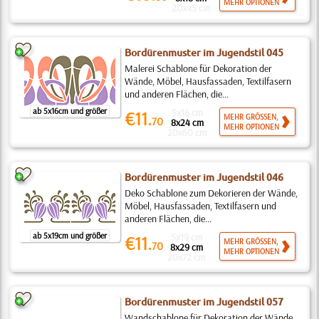
MEHR OPTIONEN
20x45 cm
Bordürenmuster im Jugendstil 045
Malerei Schablone für Dekoration der
Wände, Möbel, Hausfassaden, Textilfasern
und anderen Flächen, die...
ab 5x16cm und größer
5x16 cm
€11.
MEHR GRÖSSEN,
70
8x24 cm
MEHR OPTIONEN
20x60 cm
Bordürenmuster im Jugendstil 046
Deko Schablone zum Dekorieren der Wände,
Möbel, Hausfassaden, Textilfasern und
anderen Flächen, die...
ab 5x19cm und größer
5x19 cm
€11.
MEHR GRÖSSEN,
70
8x29 cm
MEHR OPTIONEN
20x72 cm
Bordürenmuster im Jugendstil 057
Wandschablone für Dekoration der Wände,