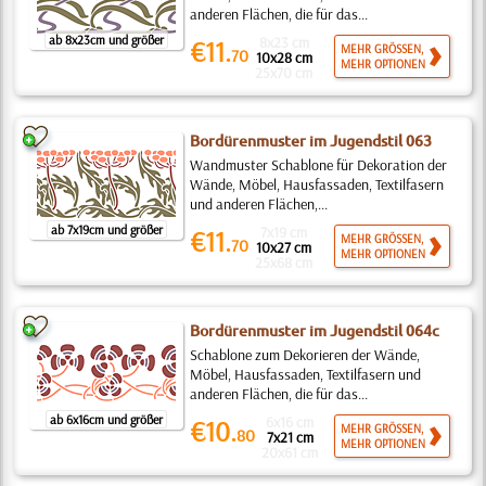
anderen Flächen, die für das...
ab 8x23cm und größer
8x23 cm
€11.
MEHR GRÖSSEN,
70
10x28 cm
MEHR OPTIONEN
25x70 cm
Bordürenmuster im Jugendstil 063
Wandmuster Schablone für Dekoration der
Wände, Möbel, Hausfassaden, Textilfasern
und anderen Flächen,...
ab 7x19cm und größer
7x19 cm
€11.
MEHR GRÖSSEN,
70
10x27 cm
MEHR OPTIONEN
25x68 cm
Bordürenmuster im Jugendstil 064c
Schablone zum Dekorieren der Wände,
Möbel, Hausfassaden, Textilfasern und
anderen Flächen, die für das...
ab 6x16cm und größer
6x16 cm
€10.
MEHR GRÖSSEN,
80
7x21 cm
MEHR OPTIONEN
20x61 cm