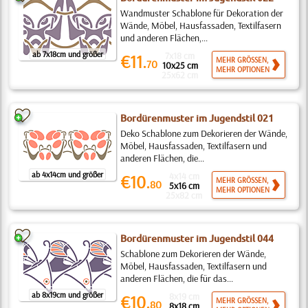
Wandmuster Schablone für Dekoration der
Wände, Möbel, Hausfassaden, Textilfasern
und anderen Flächen,...
ab 7x18cm und größer
7x18 cm
€11.
MEHR GRÖSSEN,
70
10x25 cm
MEHR OPTIONEN
25x62 cm
Bordürenmuster im Jugendstil 021
Deko Schablone zum Dekorieren der Wände,
Möbel, Hausfassaden, Textilfasern und
anderen Flächen, die...
ab 4x14cm und größer
4x14 cm
€10.
MEHR GRÖSSEN,
80
5x16 cm
MEHR OPTIONEN
25x82 cm
Bordürenmuster im Jugendstil 044
Schablone zum Dekorieren der Wände,
Möbel, Hausfassaden, Textilfasern und
anderen Flächen, die für das...
ab 8x19cm und größer
8x19 cm
€10.
MEHR GRÖSSEN,
80
8x18 cm