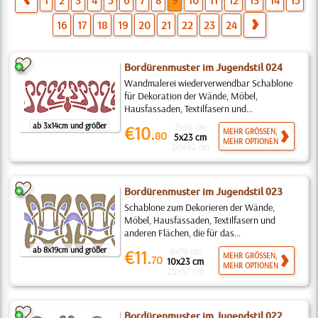
1
2
3
4
5
6
7
8
9
10
11
12
13
14
15
16
17
18
19
20
21
22
23
24
Bordürenmuster im Jugendstil 024
Wandmalerei wiederverwendbar Schablone
für Dekoration der Wände, Möbel,
Hausfassaden, Textilfasern und...
ab 3x14cm und größer
3x14 cm
€10.
MEHR GRÖSSEN,
80
5x23 cm
MEHR OPTIONEN
20x92 cm
Bordürenmuster im Jugendstil 023
Schablone zum Dekorieren der Wände,
Möbel, Hausfassaden, Textilfasern und
anderen Flächen, die für das...
ab 8x19cm und größer
8x19 cm
€11.
MEHR GRÖSSEN,
70
10x23 cm
MEHR OPTIONEN
25x57 cm
Bordürenmuster im Jugendstil 022