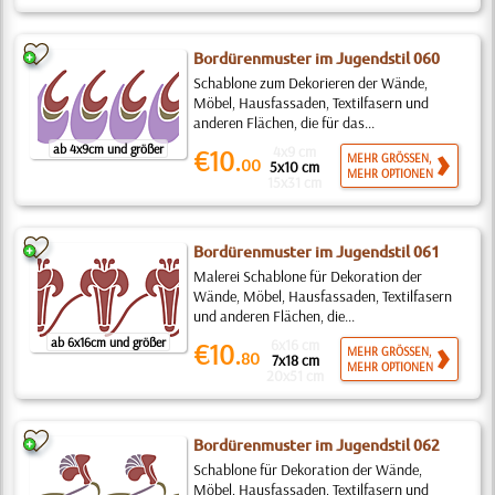
Bordürenmuster im Jugendstil 060
Schablone zum Dekorieren der Wände,
Möbel, Hausfassaden, Textilfasern und
anderen Flächen, die für das...
ab 4x9cm und größer
4x9 cm
€10.
MEHR GRÖSSEN,
00
5x10 cm
MEHR OPTIONEN
15x31 cm
Bordürenmuster im Jugendstil 061
Malerei Schablone für Dekoration der
Wände, Möbel, Hausfassaden, Textilfasern
und anderen Flächen, die...
ab 6x16cm und größer
6x16 cm
€10.
MEHR GRÖSSEN,
80
7x18 cm
MEHR OPTIONEN
20x51 cm
Bordürenmuster im Jugendstil 062
Schablone für Dekoration der Wände,
Möbel, Hausfassaden, Textilfasern und