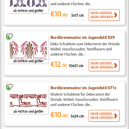
und anderen Flächen, die...
ab 4x14cm und größer
4x14 cm
€10.
MEHR GRÖSSEN,
80
5x17 cm
MEHR OPTIONEN
20x66 cm
Bordürenmuster im Jugendstil 029
Deko Schablone zum Dekorieren der Wände,
Möbel, Hausfassaden, Textilfasern und
anderen Flächen, die...
ab 6x19cm und größer
6x19 cm
€12.
MEHR GRÖSSEN,
50
10x31 cm
MEHR OPTIONEN
25x78 cm
Bordürenmuster im Jugendstil 071c
Malerei Schablone für Dekoration der
Wände, Möbel, Hausfassaden, Textilfasern
und anderen Flächen, die...
ab 4x17cm und größer
4x17 cm
€10.
MEHR GRÖSSEN,
80
5x24 cm
MEHR OPTIONEN
20x95 cm