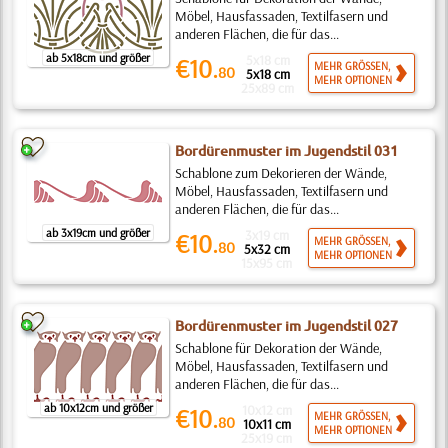
Möbel, Hausfassaden, Textilfasern und
anderen Flächen, die für das...
ab 5x18cm und größer
5x18 cm
€10.
MEHR GRÖSSEN,
80
5x18 cm
MEHR OPTIONEN
25x89 cm
Bordürenmuster im Jugendstil 031
Schablone zum Dekorieren der Wände,
Möbel, Hausfassaden, Textilfasern und
anderen Flächen, die für das...
ab 3x19cm und größer
3x19 cm
€10.
MEHR GRÖSSEN,
80
5x32 cm
MEHR OPTIONEN
15x95 cm
Bordürenmuster im Jugendstil 027
Schablone für Dekoration der Wände,
Möbel, Hausfassaden, Textilfasern und
anderen Flächen, die für das...
ab 10x12cm und größer
10x12 cm
€10.
MEHR GRÖSSEN,
80
10x11 cm
MEHR OPTIONEN
25x19 cm