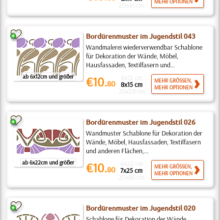
MEHR OPTIONEN
20x41 cm
Bordürenmuster im Jugendstil 043
Wandmalerei wiederverwendbar Schablone
für Dekoration der Wände, Möbel,
Hausfassaden, Textilfasern und...
ab 6x12cm und größer
6x12 cm
€10.
MEHR GRÖSSEN,
80
8x15 cm
MEHR OPTIONEN
20x39 cm
Bordürenmuster im Jugendstil 026
Wandmuster Schablone für Dekoration der
Wände, Möbel, Hausfassaden, Textilfasern
und anderen Flächen,...
ab 6x22cm und größer
6x22 cm
€10.
MEHR GRÖSSEN,
80
7x25 cm
MEHR OPTIONEN
25x88 cm
Bordürenmuster im Jugendstil 020
Schablone für Dekoration der Wände,