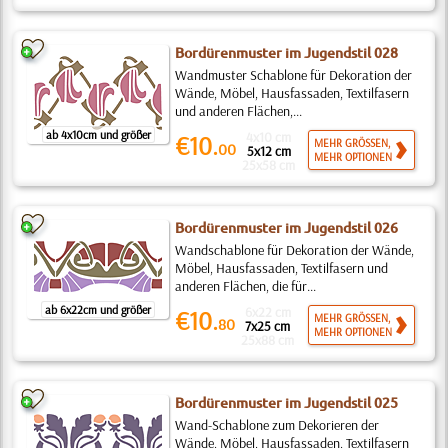
Bordürenmuster im Jugendstil 028
Wandmuster Schablone für Dekoration der
Wände, Möbel, Hausfassaden, Textilfasern
und anderen Flächen,...
ab 4x10cm und größer
4x10 cm
€10.
MEHR GRÖSSEN,
00
5x12 cm
MEHR OPTIONEN
25x58 cm
Bordürenmuster im Jugendstil 026
Wandschablone für Dekoration der Wände,
Möbel, Hausfassaden, Textilfasern und
anderen Flächen, die für...
ab 6x22cm und größer
6x22 cm
€10.
MEHR GRÖSSEN,
80
7x25 cm
MEHR OPTIONEN
25x88 cm
Bordürenmuster im Jugendstil 025
Wand-Schablone zum Dekorieren der
Wände, Möbel, Hausfassaden, Textilfasern