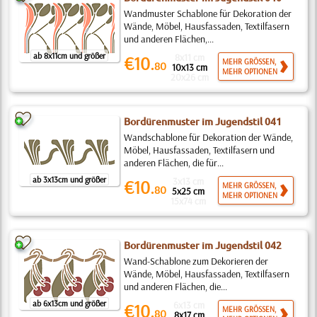
Wandmuster Schablone für Dekoration der
Wände, Möbel, Hausfassaden, Textilfasern
und anderen Flächen,...
ab 8x11cm und größer
8x11 cm
€10.
MEHR GRÖSSEN,
80
10x13 cm
MEHR OPTIONEN
20x26 cm
Bordürenmuster im Jugendstil 041
Wandschablone für Dekoration der Wände,
Möbel, Hausfassaden, Textilfasern und
anderen Flächen, die für...
ab 3x13cm und größer
3x13 cm
€10.
MEHR GRÖSSEN,
80
5x25 cm
MEHR OPTIONEN
15x74 cm
Bordürenmuster im Jugendstil 042
Wand-Schablone zum Dekorieren der
Wände, Möbel, Hausfassaden, Textilfasern
und anderen Flächen, die...
ab 6x13cm und größer
6x13 cm
€10.
MEHR GRÖSSEN,
80
8x17 cm