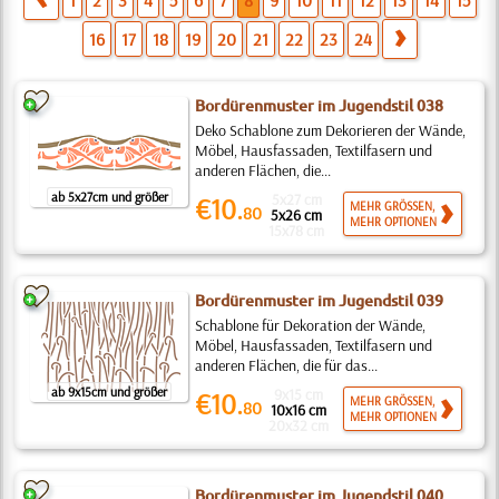
1
2
3
4
5
6
7
8
9
10
11
12
13
14
15
16
17
18
19
20
21
22
23
24
Bordürenmuster im Jugendstil 038
Deko Schablone zum Dekorieren der Wände,
Möbel, Hausfassaden, Textilfasern und
anderen Flächen, die...
ab 5x27cm und größer
5x27 cm
€10.
MEHR GRÖSSEN,
80
5x26 cm
MEHR OPTIONEN
15x78 cm
Bordürenmuster im Jugendstil 039
Schablone für Dekoration der Wände,
Möbel, Hausfassaden, Textilfasern und
anderen Flächen, die für das...
ab 9x15cm und größer
9x15 cm
€10.
MEHR GRÖSSEN,
80
10x16 cm
MEHR OPTIONEN
20x32 cm
Bordürenmuster im Jugendstil 040