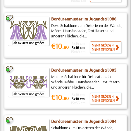
15x60 cm
Bordürenmuster im Jugendstil 086
Deko Schablone zum Dekorieren der Wände,
Möbel, Hausfassaden, Textilfasern und
anderen Flächen, die...
ab 4x14cm und größer
4x14 cm
€10.
MEHR GRÖSSEN,
80
5x16 cm
MEHR OPTIONEN
15x49 cm
Bordürenmuster im Jugendstil 085
Malerei Schablone für Dekoration der
Wände, Möbel, Hausfassaden, Textilfasern
und anderen Flächen, die...
ab 5x18cm und größer
5x18 cm
€10.
MEHR GRÖSSEN,
80
5x18 cm
MEHR OPTIONEN
15x53 cm
Bordürenmuster im Jugendstil 084
Schablone zum Dekorieren der Wände,