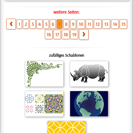
weitere Seiten:
1
2
3
4
5
6
7
8
9
10
11
12
13
14
15
16
17
18
19
zufälliges Schablonen