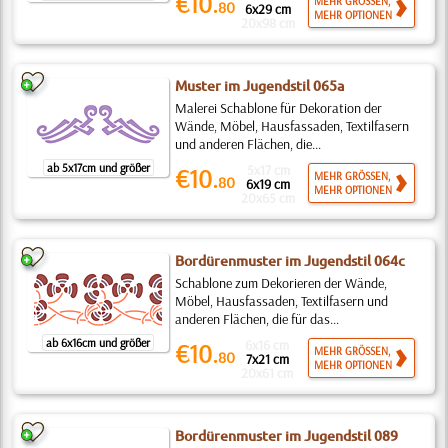
€10.
MEHR GRÖSSEN,
80
6x29 cm
MEHR OPTIONEN
20x98 cm
Muster im Jugendstil 065a
Malerei Schablone für Dekoration der
Wände, Möbel, Hausfassaden, Textilfasern
und anderen Flächen, die...
ab 5x17cm und größer
5x17 cm
€10.
MEHR GRÖSSEN,
80
6x19 cm
MEHR OPTIONEN
20x65 cm
Bordürenmuster im Jugendstil 064c
Schablone zum Dekorieren der Wände,
Möbel, Hausfassaden, Textilfasern und
anderen Flächen, die für das...
ab 6x16cm und größer
6x16 cm
€10.
MEHR GRÖSSEN,
80
7x21 cm
MEHR OPTIONEN
20x61 cm
Bordürenmuster im Jugendstil 089