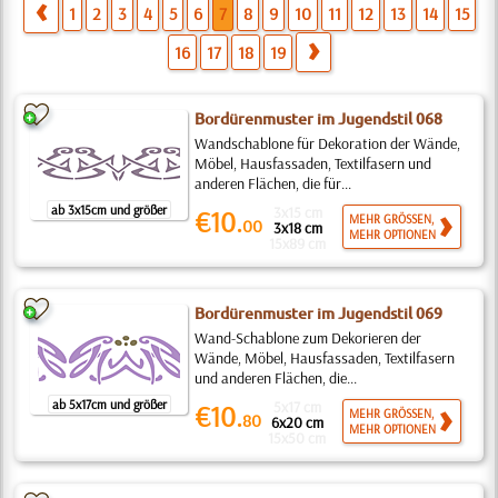
1
2
3
4
5
6
7
8
9
10
11
12
13
14
15
16
17
18
19
Bordürenmuster im Jugendstil 068
Wandschablone für Dekoration der Wände,
Möbel, Hausfassaden, Textilfasern und
anderen Flächen, die für...
ab 3x15cm und größer
3x15 cm
€10.
MEHR GRÖSSEN,
00
3x18 cm
MEHR OPTIONEN
15x89 cm
Bordürenmuster im Jugendstil 069
Wand-Schablone zum Dekorieren der
Wände, Möbel, Hausfassaden, Textilfasern
und anderen Flächen, die...
ab 5x17cm und größer
5x17 cm
€10.
MEHR GRÖSSEN,
80
6x20 cm
MEHR OPTIONEN
15x50 cm