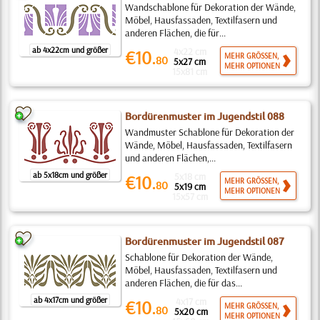
Wandschablone für Dekoration der Wände,
Möbel, Hausfassaden, Textilfasern und
anderen Flächen, die für...
ab 4x22cm und größer
4x22 cm
€10.
MEHR GRÖSSEN,
80
5x27 cm
MEHR OPTIONEN
15x81 cm
Bordürenmuster im Jugendstil 088
Wandmuster Schablone für Dekoration der
Wände, Möbel, Hausfassaden, Textilfasern
und anderen Flächen,...
ab 5x18cm und größer
5x18 cm
€10.
MEHR GRÖSSEN,
80
5x19 cm
MEHR OPTIONEN
15x57 cm
Bordürenmuster im Jugendstil 087
Schablone für Dekoration der Wände,
Möbel, Hausfassaden, Textilfasern und
anderen Flächen, die für das...
ab 4x17cm und größer
4x17 cm
€10.
MEHR GRÖSSEN,
80
5x20 cm
MEHR OPTIONEN