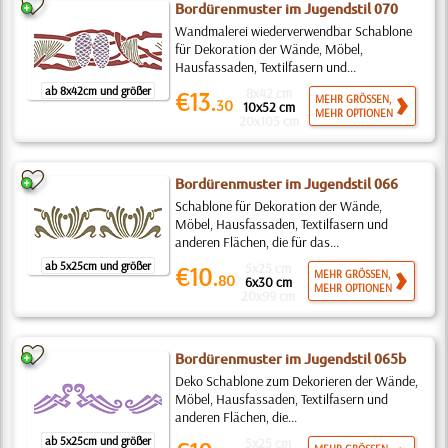
Bordürenmuster im Jugendstil 070
Wandmalerei wiederverwendbar Schablone
für Dekoration der Wände, Möbel,
Hausfassaden, Textilfasern und...
ab 8x42cm und größer
8x42 cm
€13.
MEHR GRÖSSEN,
30
10x52 cm
MEHR OPTIONEN
20x105 cm
Bordürenmuster im Jugendstil 066
Schablone für Dekoration der Wände,
Möbel, Hausfassaden, Textilfasern und
anderen Flächen, die für das...
ab 5x25cm und größer
5x25 cm
€10.
MEHR GRÖSSEN,
80
6x30 cm
MEHR OPTIONEN
20x99 cm
Bordürenmuster im Jugendstil 065b
Deko Schablone zum Dekorieren der Wände,
Möbel, Hausfassaden, Textilfasern und
anderen Flächen, die...
ab 5x25cm und größer
5x25 cm