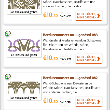
Möbel, Hausfassaden, Textilfasern und
anderen Flächen, die für das...
ab 4x19cm und größer
4x19 cm
€10.
MEHR GRÖSSEN,
80
5x23 cm
MEHR OPTIONEN
15x68 cm
Bordürenmuster im Jugendstil 083
Wandmalerei wiederverwendbar Schablone
für Dekoration der Wände, Möbel,
Hausfassaden, Textilfasern und...
ab 5x23cm und größer
5x23 cm
€10.
MEHR GRÖSSEN,
80
5x22 cm
MEHR OPTIONEN
15x67 cm
Bordürenmuster im Jugendstil 082
Wand-Schablone zum Dekorieren der
Wände, Möbel, Hausfassaden, Textilfasern
und anderen Flächen, die...
ab 4x14cm und größer
4x14 cm
€10.
MEHR GRÖSSEN,
80
5x17 cm
MEHR OPTIONEN
15x51 cm