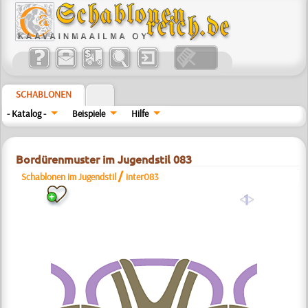
SCHABLONEN
- Katalog -
Beispiele
Hilfe
Bordürenmuster im Jugendstil 083
/
Schablonen im Jugendstil
inter083
a