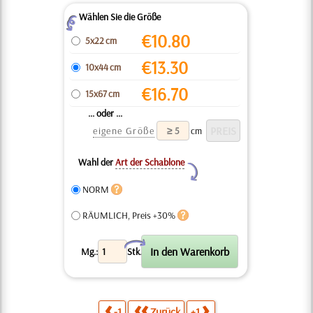
Wählen Sie die Größe
Z
€
10.80
5x22 cm
€
13.30
10x44 cm
€
16.70
15x67 cm
... oder ...
eigene Größe
cm
Wahl der
Art der Schablone
Y
NORM
RÄUMLICH, Preis +30%
X
Mg.:
Stk.
-1
Zurück
+1