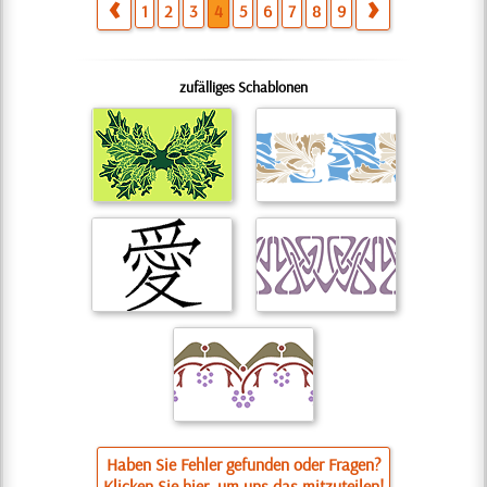
1
2
3
4
5
6
7
8
9
zufälliges Schablonen
Haben Sie Fehler gefunden oder Fragen?
Klicken Sie hier, um uns das mitzuteilen!