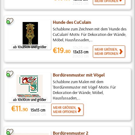
MEHR OPTIONEN
25x25 cm
Hunde des CuCulain
Schablone zum Zeichnen mit dem 'Hunde des
CuCulain'-Motiv. Für Dekoration der Wände,
Möbel, Hausfassaden,...
ab 10x25cm und größer
10x25 cm
€19.
MEHR GRÖSSEN,
80
13x33 cm
MEHR OPTIONEN
20x53 cm
Bordürenmuster mit Vögel
Schablone zum Malen mit dem
'Bordürenmuster mit Vögel'-Motiv. Für
Dekoration der Wände, Möbel,
Hausfassaden,...
ab 10x10cm und größer
10x10 cm
€11.
MEHR GRÖSSEN,
90
15x15 cm
MEHR OPTIONEN
30x30 cm
Bordürenmuster 2