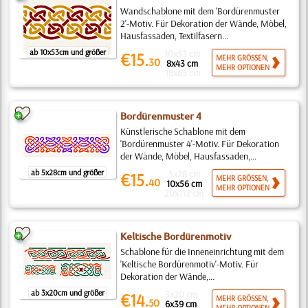
Wandschablone mit dem 'Bordürenmuster
2'-Motiv. Für Dekoration der Wände, Möbel,
Hausfassaden, Textilfasern...
ab 10x53cm und größer
10x53 cm
€15.
MEHR GRÖSSEN,
30
8x43 cm
MEHR OPTIONEN
16x85 cm
Bordürenmuster 4
Künstlerische Schablone mit dem
'Bordürenmuster 4'-Motiv. Für Dekoration
der Wände, Möbel, Hausfassaden,...
ab 5x28cm und größer
5x28 cm
€15.
MEHR GRÖSSEN,
40
10x56 cm
MEHR OPTIONEN
20x112 cm
Keltische Bordürenmotiv
Schablone für die Inneneinrichtung mit dem
'Keltische Bordürenmotiv'-Motiv. Für
Dekoration der Wände,...
ab 3x20cm und größer
3x20 cm
€14.
MEHR GRÖSSEN,
50
6x39 cm