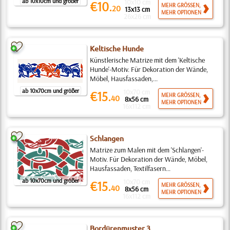
ab 10x10cm und größer
10x10 cm
€10.
MEHR GRÖSSEN,
20
13x13 cm
MEHR OPTIONEN
26x26 cm
Keltische Hunde
Künstlerische Matrize mit dem 'Keltische
Hunde'-Motiv. Für Dekoration der Wände,
Möbel, Hausfassaden,...
ab 10x70cm und größer
10x70 cm
€15.
MEHR GRÖSSEN,
40
8x56 cm
MEHR OPTIONEN
16x112 cm
Schlangen
Matrize zum Malen mit dem 'Schlangen'-
Motiv. Für Dekoration der Wände, Möbel,
Hausfassaden, Textilfasern...
ab 10x70cm und größer
10x70 cm
€15.
MEHR GRÖSSEN,
40
8x56 cm
MEHR OPTIONEN
16x112 cm
Bordürenmuster 3