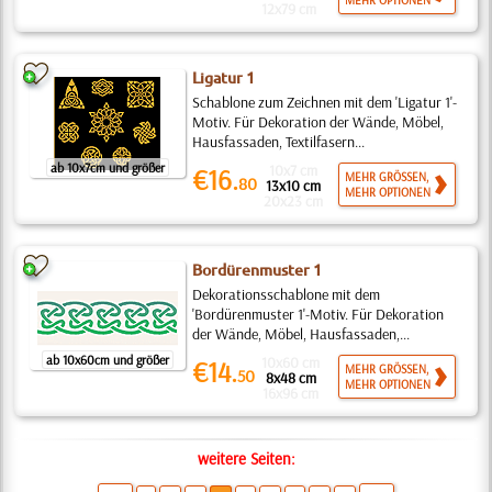
MEHR OPTIONEN
12x79 cm
Ligatur 1
Schablone zum Zeichnen mit dem 'Ligatur 1'-
Motiv. Für Dekoration der Wände, Möbel,
Hausfassaden, Textilfasern...
ab 10x7cm und größer
10x7 cm
€16.
MEHR GRÖSSEN,
80
13x10 cm
MEHR OPTIONEN
20x23 cm
Bordürenmuster 1
Dekorationsschablone mit dem
'Bordürenmuster 1'-Motiv. Für Dekoration
der Wände, Möbel, Hausfassaden,...
ab 10x60cm und größer
10x60 cm
€14.
MEHR GRÖSSEN,
50
8x48 cm
MEHR OPTIONEN
16x96 cm
weitere Seiten: