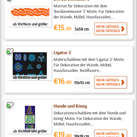
Matrize für Dekoration mit dem
'Bordürenmuster 3'-Motiv. Für Dekoration
der Wände, Möbel, Hausfassaden,...
ab 10x116cm und größer
10x116 cm
€15.
MEHR GRÖSSEN,
30
5x58 cm
MEHR OPTIONEN
10x116 cm
Ligatur 2
Malerschablone mit dem 'Ligatur 2'-Motiv.
Für Dekoration der Wände, Möbel,
Hausfassaden, Textilfasern...
ab 10x10cm und größer
10x10 cm
€16.
MEHR GRÖSSEN,
80
10x10 cm
MEHR OPTIONEN
20x20 cm
Hunde und König
Dekorationsschablone mit dem 'Hunde und
König'-Motiv. Für Dekoration der Wände,
Möbel, Hausfassaden,...
ab 10x10cm und größer
10x10 cm
€19.
MEHR GRÖSSEN,
80
18x18 cm