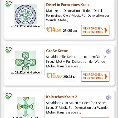
Distel in Form eines Kreis
Matrize für Dekoration mit dem 'Distel in
Form eines Kreis'-Motiv. Für Dekoration der
Wände, Möbel,...
ab 22x22cm und größer
22x22 cm
€14.
MEHR GRÖSSEN,
50
25x25 cm
MEHR OPTIONEN
60x60 cm
b
Große Kreuz
Schablone für Dekoration mit dem 'Große
Kreuz'-Motiv. Für Dekoration der Wände,
Möbel, Hausfassaden,...
ab 22x22cm und größer
22x22 cm
€16.
MEHR GRÖSSEN,
80
25x25 cm
MEHR OPTIONEN
53x53 cm
b
Keltisches Kreuz 2
Schablone zum Malen mit dem 'Keltisches
Kreuz 2'-Motiv. Für Dekoration der Wände,
Möbel, Hausfassaden,...