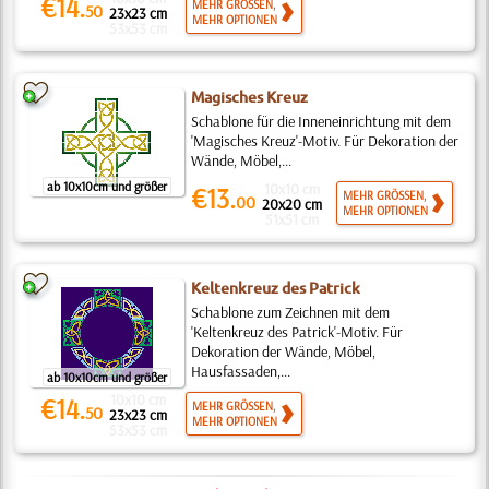
€14.
MEHR GRÖSSEN,
50
23x23 cm
MEHR OPTIONEN
53x53 cm
Magisches Kreuz
Schablone für die Inneneinrichtung mit dem
'Magisches Kreuz'-Motiv. Für Dekoration der
Wände, Möbel,...
ab 10x10cm und größer
10x10 cm
€13.
MEHR GRÖSSEN,
00
20x20 cm
MEHR OPTIONEN
51x51 cm
Keltenkreuz des Patrick
Schablone zum Zeichnen mit dem
'Keltenkreuz des Patrick'-Motiv. Für
Dekoration der Wände, Möbel,
Hausfassaden,...
ab 10x10cm und größer
10x10 cm
€14.
MEHR GRÖSSEN,
50
23x23 cm
MEHR OPTIONEN
53x53 cm