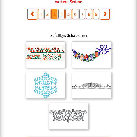
weitere Seiten:
1
2
3
4
5
6
7
8
9
zufälliges Schablonen