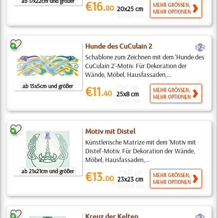
ab 17x22cm und größer
17x22 cm
€16.
MEHR GRÖSSEN,
80
20x25 cm
MEHR OPTIONEN
55x69 cm
b
Hunde des CuCulain 2
Schablone zum Zeichnen mit dem 'Hunde des
CuCulain 2'-Motiv. Für Dekoration der
Wände, Möbel, Hausfassaden,...
ab 15x5cm und größer
15x5 cm
€11.
MEHR GRÖSSEN,
40
25x8 cm
MEHR OPTIONEN
46x15 cm
Motiv mit Distel
Künstlerische Matrize mit dem 'Motiv mit
Distel'-Motiv. Für Dekoration der Wände,
Möbel, Hausfassaden,...
ab 21x21cm und größer
21x21 cm
€13.
MEHR GRÖSSEN,
00
23x23 cm
MEHR OPTIONEN
50x50 cm
b
Kreuz der Kelten