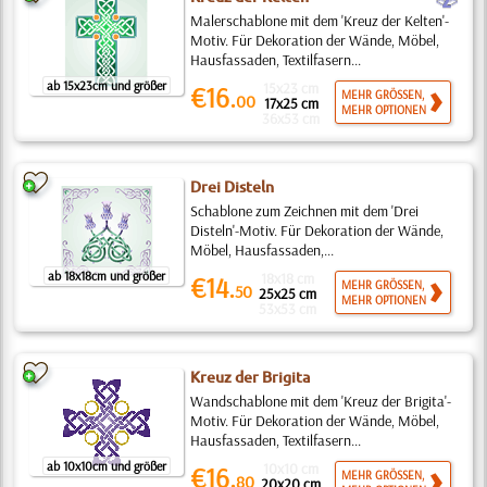
Malerschablone mit dem 'Kreuz der Kelten'-
Motiv. Für Dekoration der Wände, Möbel,
Hausfassaden, Textilfasern...
ab 15x23cm und größer
15x23 cm
€16.
MEHR GRÖSSEN,
00
17x25 cm
MEHR OPTIONEN
36x53 cm
Drei Disteln
Schablone zum Zeichnen mit dem 'Drei
Disteln'-Motiv. Für Dekoration der Wände,
Möbel, Hausfassaden,...
ab 18x18cm und größer
18x18 cm
€14.
MEHR GRÖSSEN,
50
25x25 cm
MEHR OPTIONEN
53x53 cm
Kreuz der Brigita
Wandschablone mit dem 'Kreuz der Brigita'-
Motiv. Für Dekoration der Wände, Möbel,
Hausfassaden, Textilfasern...
ab 10x10cm und größer
10x10 cm
€16.
MEHR GRÖSSEN,
80
20x20 cm