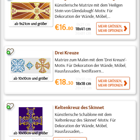
Künstlerische Matrize mit dem 'Heiligen
Stein von Glendalough'-Motiv. Für
Dekoration der Wände, Möbel,...
ab 9x21cm und größer
9x21 cm
€16.
MEHR GRÖSSEN,
80
18x41 cm
MEHR OPTIONEN
36x81 cm
Drei Kreuze
Matrize zum Malen mit dem 'Drei Kreuze'-
Motiv. Für Dekoration der Wände, Möbel,
Hausfassaden, Textilfasern...
ab 10x10cm und größer
10x10 cm
€18.
MEHR GRÖSSEN,
30
18x18 cm
MEHR OPTIONEN
28x28 cm
Keltenkreuz des Skinnet
Künstlerische Schablone mit dem
'Keltenkreuz des Skinnet'-Motiv. Für
Dekoration der Wände, Möbel,
Hausfassaden,...
ab 10x10cm und größer
10x10 cm