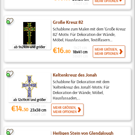
MEHR OPTIONEN
51x51 cm
Große Kreuz 82
Schablone zum Malen mit dem 'Große Kreuz
82'-Motiv. Für Dekoration der Wände,
Möbel, Hausfassaden, Textilfasern...
ab 9x21cm und größer
9x21 cm
€16.
MEHR GRÖSSEN,
80
18x41 cm
MEHR OPTIONEN
38x81 cm
Keltenkreuz des Jonah
Schablone für Dekoration mit dem
'Keltenkreuz des Jonah'-Motiv. Für
Dekoration der Wände, Möbel,
Hausfassaden,...
ab 12x19cm und größer
12x19 cm
€14.
MEHR GRÖSSEN,
50
23x38 cm
MEHR OPTIONEN
51x81 cm
Heiligen Stein von Glendalough