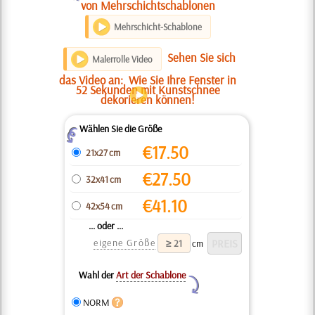
von Mehrschichtschablonen
Mehrschicht-Schablone
Sehen Sie sich
Malerrolle Video
das Video an:
Wie Sie Ihre Fenster in
52 Sekunden mit Kunstschnee
dekorieren können!
Wählen Sie die Größe
Z
€
17.50
21x27 cm
€
27.50
32x41 cm
€
41.10
42x54 cm
... oder ...
eigene Größe
cm
Wahl der
Art der Schablone
Y
NORM