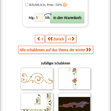
RÄUMLICH, Preis +30%
X
Mg.:
Stk.
-1
Zurück
+1
Alle schablonen auf das thema der winter
zufälliges Schablonen