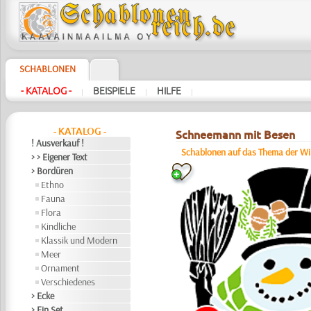
SCHABLONEN
- KATALOG -
BEISPIELE
HILFE
|
|
|
- KATALOG -
Schneemann mit Besen
! Ausverkauf !
Schablonen auf das Thema der Wi
> > Eigener Text
> Bordüren
Ethno
Fauna
Flora
Kindliche
Klassik und Modern
Meer
Ornament
Verschiedenes
> Ecke
> Ein Set