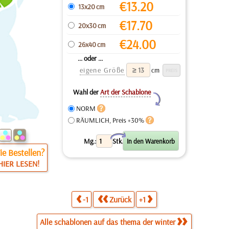
€
13.20
13x20 cm
€
17.70
20x30 cm
€
24.00
26x40 cm
... oder ...
eigene Größe
cm
Wahl der
Art der Schablone
Y
NORM
RÄUMLICH, Preis +30%
X
Mg.:
Stk.
e Bestellen?
HIER LESEN!
-1
Zurück
+1
Alle schablonen auf das thema der winter