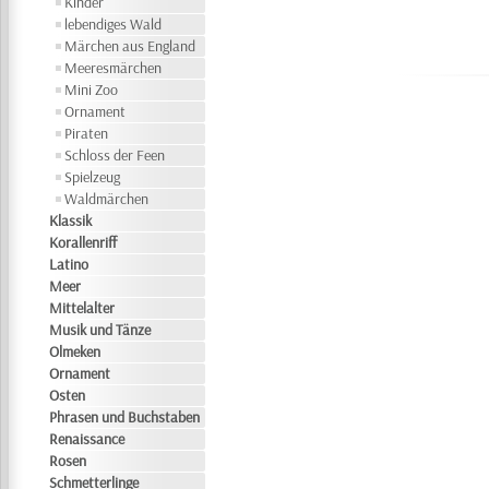
Kinder
lebendiges Wald
Märchen aus England
Meeresmärchen
Mini Zoo
Ornament
Piraten
Schloss der Feen
Spielzeug
Waldmärchen
Klassik
Korallenriff
Latino
Meer
Mittelalter
Musik und Tänze
Olmeken
Ornament
Osten
Phrasen und Buchstaben
Renaissance
Rosen
Schmetterlinge