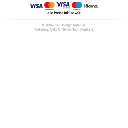
alle Preise inkl. MwSt
© 2006-2025 Design: Natali M.
Kodierung: Aleks K.; Seiteninhalt: Konsta A.