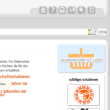
5114
WARENKORB IST LEER
Motiv. Für Dekoration
 Flächen, die für das
bare Schablone.
schichtschablonen
zufälliges Schablonen
Sehen Sie
Video
 52 Sekunden mit
en!