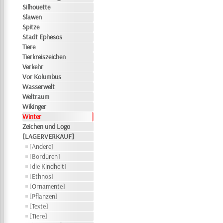
Silhouette
Slawen
Spitze
Stadt Ephesos
Tiere
Tierkreiszeichen
Verkehr
Vor Kolumbus
Wasserwelt
Weltraum
Wikinger
Winter
Zeichen und Logo
[LAGERVERKAUF]
[Andere]
[Bordüren]
[die Kindheit]
[Ethnos]
[Ornamente]
[Pflanzen]
[Texte]
[Tiere]