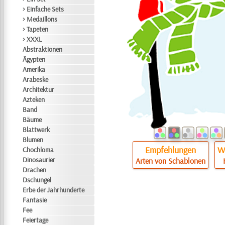
> Einfache Sets
> Medaillons
> Tapeten
> XXXL
Abstraktionen
Ägypten
Amerika
Arabeske
Architektur
Azteken
Band
Bäume
Blattwerk
Blumen
Empfehlungen
Wi
Chochloma
Dinosaurier
Arten von Schablonen
Drachen
Dschungel
Erbe der Jahrhunderte
Fantasie
Fee
Feiertage