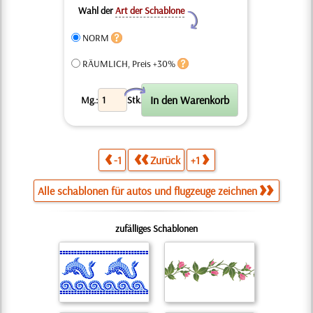
Wahl der
Art der Schablone
Y
NORM
RÄUMLICH, Preis +30%
X
Mg.:
Stk.
-1
Zurück
+1
Alle schablonen für autos und flugzeuge zeichnen
zufälliges Schablonen