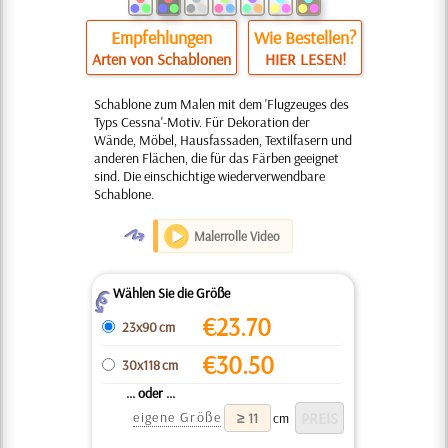
Empfehlungen
Wie Bestellen?
Arten von Schablonen
HIER LESEN!
Schablone zum Malen mit dem 'Flugzeuges des
Typs Cessna'-Motiv. Für Dekoration der
Wände, Möbel, Hausfassaden, Textilfasern und
anderen Flächen, die für das Färben geeignet
sind. Die einschichtige wiederverwendbare
Schablone.
O
Malerrolle Video
Wählen Sie die Größe
Z
€
23.70
23x90 cm
€
30.50
30x118 cm
... oder ...
eigene Größe
cm