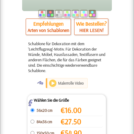
Empfehlungen
Wie Bestellen?
Arten von Schablonen
HIER LESEN!
Schablone für Dekoration mit dem
'Leichtflugzeug'-Motiv. Für Dekoration der
Wände, Möbel, Hausfassaden, Textilfasern und
anderen Flächen, die für das Färben geeignet
sind. Die einschichtige wiederverwendbare
Schablone.
O
Malerrolle Video
Wählen Sie die Größe
Z
€
16.00
56x20 cm
€
27.50
84x36 cm
€
54.90
150x50 cm