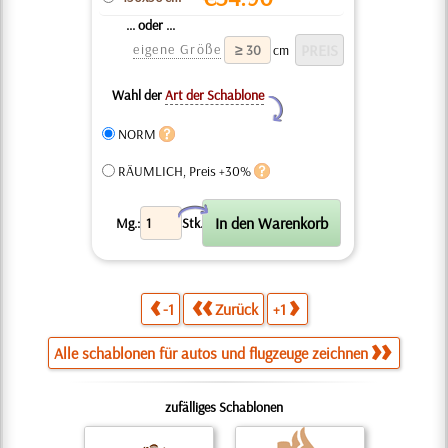
... oder ...
eigene Größe
cm
Wahl der
Art der Schablone
Y
NORM
RÄUMLICH, Preis +30%
X
Mg.:
Stk.
-1
Zurück
+1
Alle schablonen für autos und flugzeuge zeichnen
zufälliges Schablonen