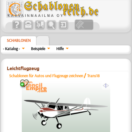
SCHABLONEN
- Katalog -
Beispiele
Hilfe
Leichtflugzeug
/
Schablonen für Autos und Flugzeuge zeichnen
Trans18
a