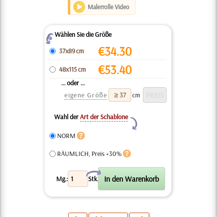
Malerrolle Video
Wählen Sie die Größe
Z
€
34.30
37x89 cm
€
53.40
48x115 cm
... oder ...
eigene Größe
cm
Wahl der
Art der Schablone
Y
NORM
RÄUMLICH, Preis +30%
X
Mg.:
Stk.