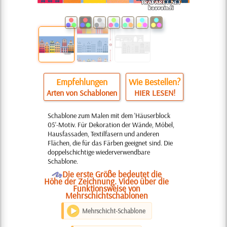
Empfehlungen
Wie Bestellen?
Arten von Schablonen
HIER LESEN!
Schablone zum Malen mit dem 'Häuserblock
05'-Motiv. Für Dekoration der Wände, Möbel,
Hausfassaden, Textilfasern und anderen
Flächen, die für das Färben geeignet sind. Die
doppelschichtige wiederverwendbare
Schablone.
O
Die erste Größe bedeutet die
Höhe der Zeichnung. Video über die
Funktionsweise von
Mehrschichtschablonen
Mehrschicht-Schablone