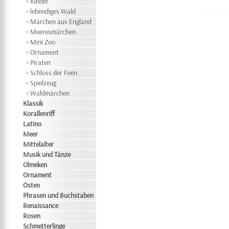
Kinder
lebendiges Wald
Märchen aus England
Meeresmärchen
Mini Zoo
Ornament
Piraten
Schloss der Feen
Spielzeug
Waldmärchen
Klassik
Korallenriff
Latino
Meer
Mittelalter
Musik und Tänze
Olmeken
Ornament
Osten
Phrasen und Buchstaben
Renaissance
Rosen
Schmetterlinge