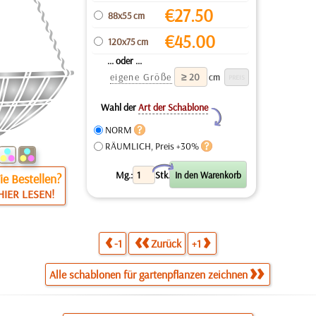
€
27.50
88x55 cm
€
45.00
120x75 cm
... oder ...
eigene Größe
cm
Wahl der
Art der Schablone
Y
NORM
RÄUMLICH, Preis +30%
X
Mg.:
Stk.
e Bestellen?
HIER LESEN!
-1
Zurück
+1
Alle schablonen für gartenpflanzen zeichnen