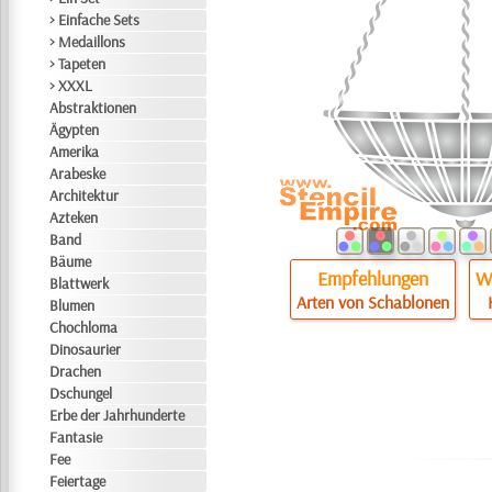
> Einfache Sets
> Medaillons
> Tapeten
> XXXL
Abstraktionen
Ägypten
Amerika
Arabeske
Architektur
Azteken
Band
Bäume
Empfehlungen
Wi
Blattwerk
Arten von Schablonen
Blumen
Chochloma
Dinosaurier
Drachen
Dschungel
Erbe der Jahrhunderte
Fantasie
Fee
Feiertage