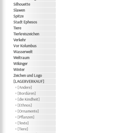
Silhouette
Slawen
Spitze
Stadt Ephesos
Tiere
Tierkreiszeichen
Verkehr
Vor Kolumbus
Wasserwelt
Weltraum
Wikinger
Winter
Zeichen und Logo
[LAGERVERKAUF]
[Andere]
[Bordüren]
[die Kindheit]
[Ethnos]
[Ornamente]
[Pflanzen]
[Texte]
[Tiere]