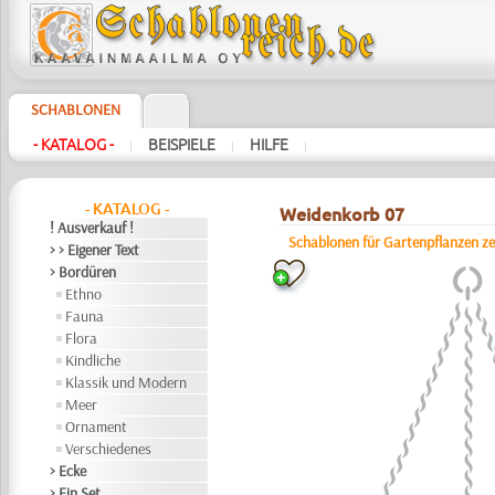
SCHABLONEN
- KATALOG -
BEISPIELE
HILFE
|
|
|
- KATALOG -
Weidenkorb 07
! Ausverkauf !
Schablonen für Gartenpflanzen z
> > Eigener Text
> Bordüren
Ethno
Fauna
Flora
Kindliche
Klassik und Modern
Meer
Ornament
Verschiedenes
> Ecke
> Ein Set