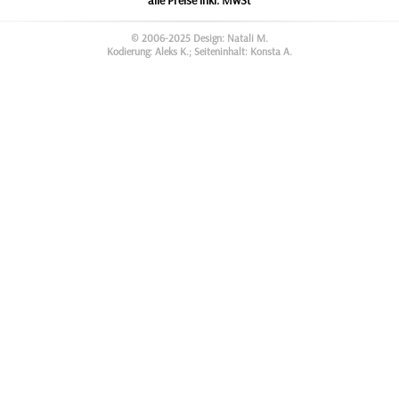
alle Preise inkl. MwSt
© 2006-2025 Design: Natali M.
Kodierung: Aleks K.; Seiteninhalt: Konsta A.