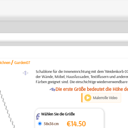
/
eichnen
Garden07
a
Schablone für die Inneneinrichtung mit dem 'Weidenkorb 07
der Wände, Möbel, Hausfassaden, Textilfasern und anderen
Färben geeignet sind. Die einschichtige wiederverwendbare
O
Die erste Größe bedeutet die Höhe d
Malerrolle Video
Wählen Sie die Größe
Z
€
14.50
58x36 cm