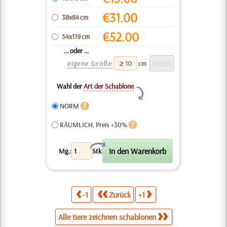
€
31.00
38x84 cm
€
52.00
54x119 cm
... oder ...
eigene Größe
cm
Wahl der
Art der Schablone
Y
NORM
RÄUMLICH, Preis +30%
X
Mg.:
Stk.
-1
Zurück
+1
Alle tiere zeichnen schablonen