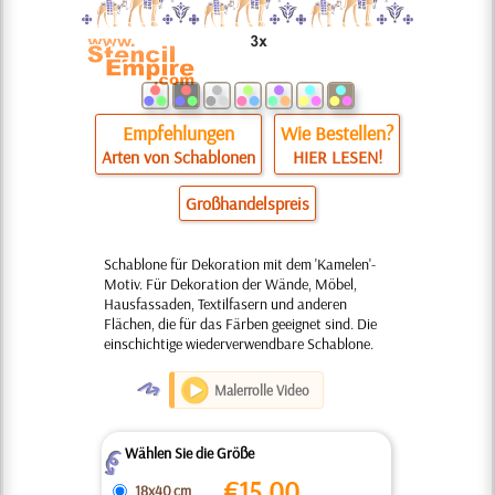
Empfehlungen
Wie Bestellen?
Arten von Schablonen
HIER LESEN!
Großhandelspreis
Schablone für Dekoration mit dem 'Kamelen'-
Motiv. Für Dekoration der Wände, Möbel,
Hausfassaden, Textilfasern und anderen
Flächen, die für das Färben geeignet sind. Die
einschichtige wiederverwendbare Schablone.
O
Malerrolle Video
Wählen Sie die Größe
Z
€
15.00
18x40 cm