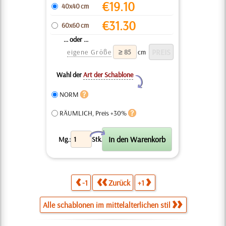
€
19.10
40x40 cm
€
31.30
60x60 cm
... oder ...
eigene Größe
cm
Wahl der
Art der Schablone
Y
NORM
RÄUMLICH, Preis +30%
X
Mg.:
Stk.
-1
Zurück
+1
Alle schablonen im mittelalterlichen stil