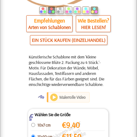
Empfehlungen
Wie Bestellen?
Arten von Schablonen
HIER LESEN!
EIN STÜCK KAUFEN (EINZELHANDEL)
Künstlerische Schablone mit dem 'Kleine
geschlossene Blüte 2. Packung zu 4 Stück.'-
Motiv. Für Dekoration der Wände, Möbel,
Hausfassaden, Textilfasern und anderen
Flächen, die für das Färben geeignet sind. Die
einschichtige wiederverwendbare Schablone.
O
Malerrolle Video
Wählen Sie die Größe
Z
S
h
bl
o
e
n
S
e
t
f
ü
r
D
e
k
r
ti
o
a
u
L
a
g
e
r
v
e
r
k
u
f.
All
P
r
ei
s
e
si
n
d
f
ü
r
di
g
a
n
z
e
S
e
t
s
a
n
g
e
g
e
b
e
€
9.40
10x7 cm
€
11.50
15x10 cm