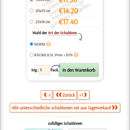
-
s
n
n
e
a
a
e
c
o
a
n.
€
14.20
20x13 cm
€
17.40
25x16 cm
Wahl der
Art der Schablone
Y
NORM
RÄUMLICH, Preis +30%
X
Mg.:
Pack.
-1
Zurück
+1
Alle unterschiedliche schablonen-set aus lagerverkauf
zufälliges Schablonen